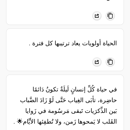
الحياة أولويات يعاد ترتيبها كل فترة .
في حياة كُلِّ إنسانٍ لَيلَةٌ تكونُ دَائمًا
حاضِرة، تأبَى الغِياب حَتَّى لَوْ زَادَ الضَّباب
بَين الذِّكرَيات تَبقى مَرسُومة في زَوايا
القَلب لا يَمحوها زَمن، ولا تُطفِئها الأيَّام🌟 .