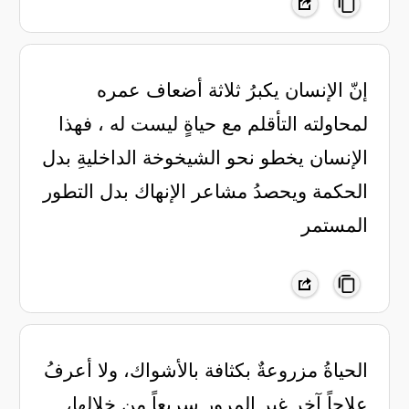
إنّ الإنسان يكبرُ ثلاثة أضعاف عمره
لمحاولته التأقلم مع حياةٍ ليست له ، فهذا
الإنسان يخطو نحو الشيخوخة الداخليةِ بدل
الحكمة ويحصدُ مشاعر الإنهاك بدل التطور
المستمر
الحياةُ مزروعةٌ بكثافة بالأشواك، ولا أعرفُ
علاجاً آخر غير المرورِ سريعاً من خلالها،