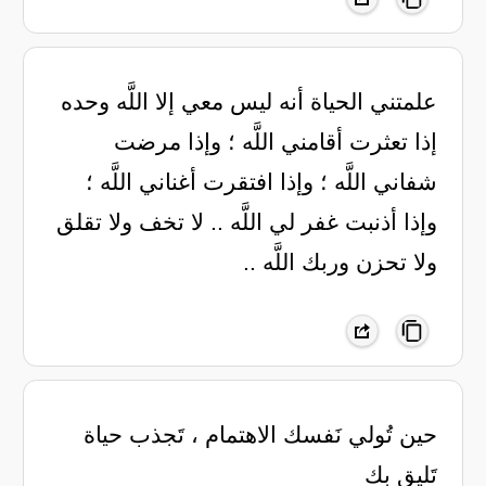
‏علمتني الحياة ‏أنه ليس معي إلا اللَّه وحده
‏إذا تعثرت أقامني اللَّه ؛ وإذا مرضت
شفاني اللَّه ؛ وإذا افتقرت أغناني اللَّه ؛
وإذا أذنبت غفر لي اللَّه .. لا تخف ولا تقلق
ولا تحزن وربك اللَّه ..
‏حين تُولي نَفسك الاهتمام ، تَجذب حياة
تَليق بك