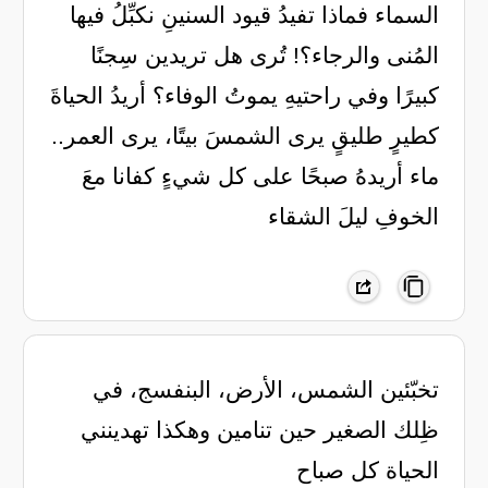
السماء فماذا تفيدُ قيود السنينِ نكبِّلُ فيها
المُنى والرجاء؟! تُرى هل تريدين سِجنًا
كبيرًا وفي راحتيهِ يموتُ الوفاء؟ أريدُ الحياةَ
كطيرٍ طليقٍ يرى الشمسَ بيتًا، يرى العمر..
ماء أريدهُ صبحًا على كل شيءٍ كفانا معَ
الخوفِ ليلَ الشقاء
تخبّئين الشمس، الأرض، البنفسج، في
ظِلك الصغير حين تنامين وهكذا تهدينني
الحياة كل صباح