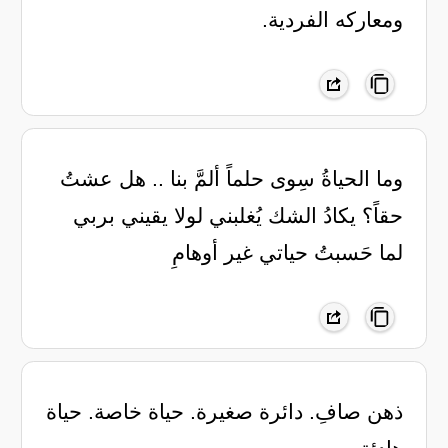
ومعاركه الفردية.
‏وما الحياةُ سِوى حلماً ألمَّ بنا .. هل عشتُ
حقاً؟ يكادُ الشك يُغلبني لولا يقيني بربي
لما حَسبتُ حياتي غير أوهامِ
ذهن صافِ. دائرة صغيرة. حياة خاصة. حياة