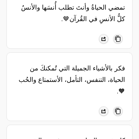
تمضي الحياةُ وأنتَ تطلب أُنسَها والأنسُ
كلُّ الأنسِ في القُرآن🤎.
فكر بالأشياء الجميلة التي تُمكنكَ من
الحياة، التنفس، التأمل، الأستمتاع والحُب
🧡.