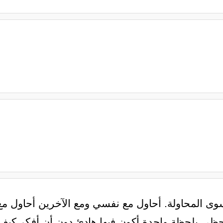
سوى المحاولة. أحاول مع نفسي ومع الآخرين أحاول م
أحظى بلحظة واحدة أكون فيها هادئ دون أن أفكر كيف