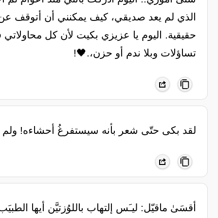
الذي لم يعد صديقي، كيف يمكنني أن أتوقف عن 
حقيقية. اليوم يا عزيزي بكيت لأن كل محاولاتي ف
تساؤلات وبلا ندم أو حزن،.🖤!
‏لقد بكى حتّى شعر بأنه سيستفرغُ أحشاءه! ولم ي
أقسَىٰ ماقيّل: ليـَس إلتهاب باللوُزتيَّن أيها الطبيَب ..