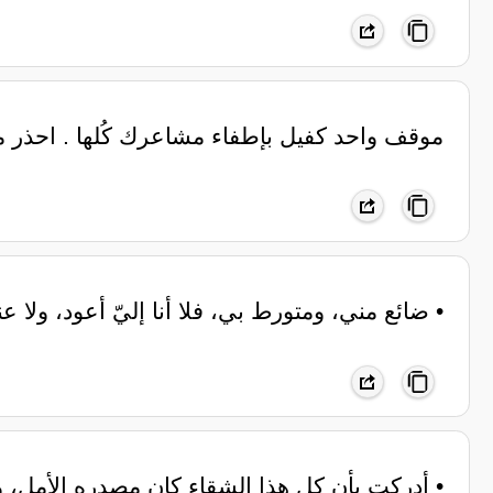
موقف واحد كفيل بإطفاء مشاعرك كُلها . احذر م
• ضائع مني، ومتورط بي، فلا أنا إليّ أعود، ول
• أدركت بأن كل هذا الشقاء كان مصدره الأمل، وب