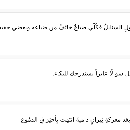
 السنابلُ ‏فكُلّي ضياعٌ خائفٌ من ضياعه ‏وبعضي حفيفٌ 
سؤالًا عابراً يستدرجك للبكاء.
بعَد معركةِ نِيرانٍ داميةَ انتَهت بِأحتِرَاقِ الدمُوع