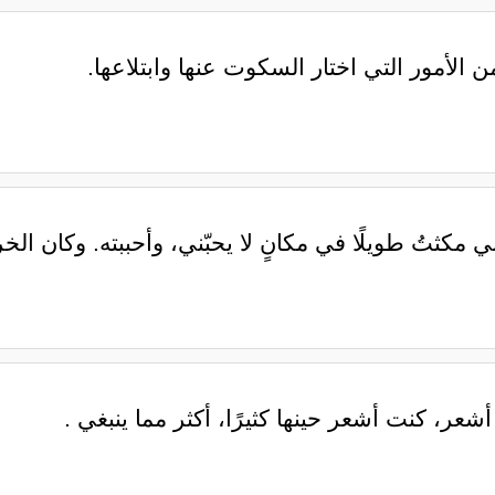
ن الأمور التي اختار السكوت عنها وابتلاعها.
لأنني مكثتُ طويلًا في مكانٍ لا يحبّني، ‏وأحببته. ‏وكان ال
شعر، كنت أشعر حينها كثيرًا، أكثر مما ينبغي .