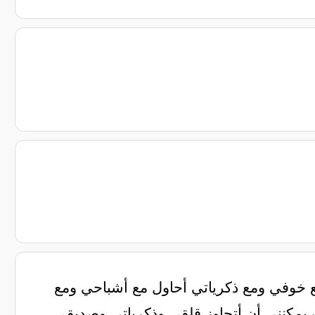
ع خوفي ومع ذكرياتي أحاول مع أشباحي ومع
 يمكنني أن أتجاوز قلقي وذكرياتي وصديقي