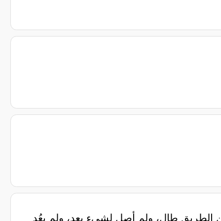
 الطريق طال، ولم أصِل لشيءٍ بعد، ولم يعُد