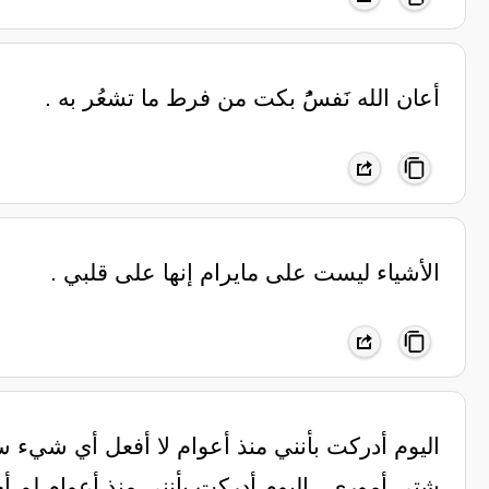
‏أعان الله نَفسًُ بكت من فرط ما تشعُر به .
‏الأشياء ليست على مايرام إنها على قلبي .
اليوم أدركت بأنني منذ أعوام لا أفعل أي شيء 
شتى أموري.. اليوم أدركت بأنني منذ أعوام لم 