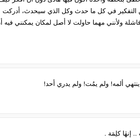
التفكير في كل ما حدث وكل الذي سيحدث، أدركت الي
اشلة ولأنني مهما حاولت لا أصل لمكان يمكنني فيه أن 
نتهي ألمه! ولم يمُت! ولم يدري أحد!
 إنهٰا كلِمَة .