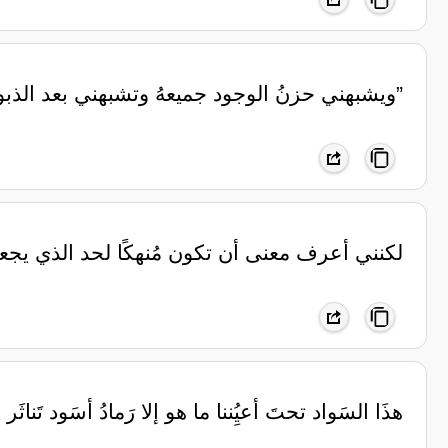
”ويشبهني حزنُ الوجود جميعهُ ‏وتشبهني بعد الذبولِ
لكنني أعرف معنى أن تكون مُنهكًا لحد الذي يجعل 
هذَا السَواد تحتَ أعيُِننا ما هو إلا رَمادُ أسَود تَناثَر 