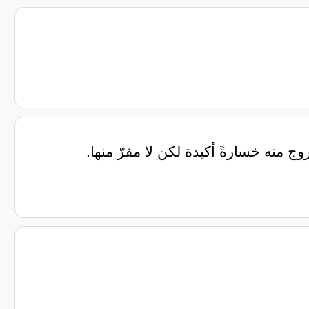
خروج منه ‏خسارةً أكيدة ‏لكن لا مفرّ منها.