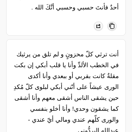
أحدٌ ‏فأنتَ حسبي وحسبي أنَّكَ الله .
‏أنت ترثي كلّ محزونٍ و لم تلق من يرثيك
في الخطب الألدِّ وأنا يا قلب أبكي إن بكت
مقلةٌ كانت بقربي أو ببعدي وأنا أكدى
الورى عيشاً على أنّني أبكي لبلوى كلّ مُكدِ
حين يشقى الناس أشقى معهم وأنا أشقى
كما يشقون وحدي! وأنا أخلو بنفسي
والورى كلّهم عندي ومالي أيّ عندي -
عبدالله البردُّوني