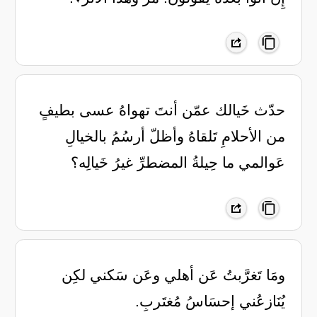
حدّث خَيالك عمّن أنتَ تهواهُ عسى بطيفٍ
من الأحلامِ تَلقاهُ وأظلّ أرسُمُ بالخيالِ
عَوالمي ما حِيلةُ المضطرِّ غيرُ خَيالِه؟
ومَا تَغرَّبتُ عَن أهلي وعَن سَكني ‏لكِن
يُنَازعُني إحسَاسُ مُغتَربِ.‏