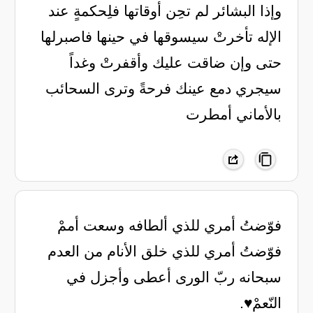
وإذا البشائر لم تحِن أوقاتها ‏فلِحكمةٍ عند
الإله تأخرتْ ‏سيسوقها في حينها فاصبرلها
‏حتى وإن ضاقت عليك وأقفرتْ ‏وغداً
سيجري دمع عينك فرحةً ‏وترى السحائب
بالأماني أمطرت
‏فوّضتُ أمري للذي ألطافه وسعت أممْ
فوّضتُ أمري للذي خلق الأنام من العدم
سبحانه ربّ الورى أعطى وأجزل في
النّعمْ♥️.