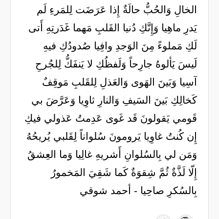
الخالِ وَالحُبُّ حالَةٌ إِذا عَرَضَت لِلمَرءِ لَم
يَدرِ ماهِيا وَإِنَّكِ دُنيا القَلبِ مَهما غَدَرتِهِ أَتى
لَكِ مَملوءً مِنَ الوَجدِ وافِيا صُدودُكِ فيهِ
لَيسَ يَألوهُ جارِحاً وَلَفظُكِ لا يَنفَكُّ لِلجُرحِ
آسِيا وَبَينَ الهَوى وَالعَذلِ لِلقَلبِ مَوقِفٌ
كَخالِكِ بَينَ السَيفِ وَالنارِ ثاوِيا وَعَرَّضَ بي
قَومي يَقولونَ قَد غَوى عَدِمتُ عَذولي فيكِ
إِن كُنتُ غاوِيا يَرومونَ سُلواناً لِقَلبي يُريحُهُ
وَمَن لي بِالسُلوانِ أَشريهِ غالِيا وَما العِشقُ
إِلّا لَذَّةٌ ثُمَّ شِقوَةٌ كَما شَقِيَ المَخمورُ
بِالسُكرِ صاحِيا - أحمد شوقي