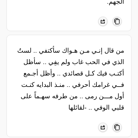
الجهم.
من قال إنـي مـن هـواك سأكتفي .. لستُ
الذي في الحب غاب ولم يفِي .. سأظل
أكتـب فيك كـل قصائدي .. وأظل أجـمع
فــي غرامك أحرفي .. منـذ البدايه كنـت
أول مـــن رمى .. من طرفه سهـماً على
قلبي الوفي .. -لقائلها