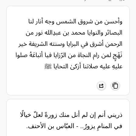
وأحسن من شروق الشمس وجه أنار لنا
البصائر والنوايا محمد بن عبدِالله نور من
الرحمن أشرق في البرايا وسنته الشريفة خير
نَهْجٍ لمن رام النجاة من الرّزايا فيا أتباعَهُ صلوا
عليهِ عليه صلاتنا أزكىٰ التحايا ﷺ
ذريني أنم إن لم أنل منك زورةً لعلّ خيالًا
في المنامِ يزورُ.. - العبّاس بن الأحنف.