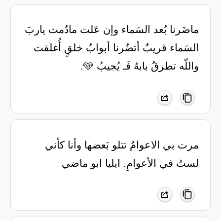
ماضَرنا بُعد السَماء وإن عَلت مادُمت ياربَ
السَماء قريبٌ أتضُرنا أبوابُ خلقٍ أُغلقت
واللّه تطرقُ بابهُ فَـ يُجيبُ 🩵.
مرت بي الاعوامُ تتلو بَعضها وأنا كأني
لستُ في الأعوامِ. ايليا ابو ماضي