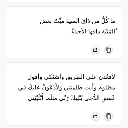
ما كُلُّ من ذاقَ المنيةَ ميِّتٌ بعض
ُالمَنيّة ذاقها الأحياءُ .
لأقعُدن على الطِريق وأشتَكي وأقول
مظلوم وأنت ظَلمتني وَلأَدْعُوَنَّ عليكَ في
غَسَقِ الدُّجى يُبْلِيكَ رَبِّي مِثلَما أَبْلَيْتَنِي