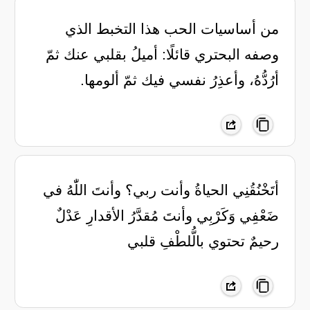
‏من أساسيات الحب هذا التخبط الذي
وصفه البحتري قائلًا: ‏أميلُ بقلبي عنك ثمّ
أرُدُّهُ، وأعذِرُ نفسي فيك ثمّ ألومها.
أتَخْنُقُنِي الحياةُ وأنت ربي؟ وأنتَ اللّٰهُ في
ضَعْفِي وَكَرْبِي وأنتَ مُقدَّرُ الأقدارِ عَدْلٌ
رحيمٌ تحتوي بالُّلطْفِ قلبي