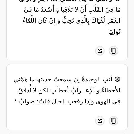
مَا فِيْ القَلْبِ أَنْ لَا تَلَاقِيَا وَ أَسْعَدُ مَا فِيْ
العُمْرِ لُقْيَاكَ بِالَّذِيْ تُحِبُّ وَ إِنْ كَانَ اللِّقَاءُ
ثَوَانِيَا
🟣 أنتِ الوحيدةُ إن سمعتُ حديثها ‏ما همّني
الأخطاءُ و الإعــرابُ ‏أخطأتِ لكن لا أُدققُ
في الهوى ‏وإذا رفعتِ الحالَ قلتُ: صوابُ *