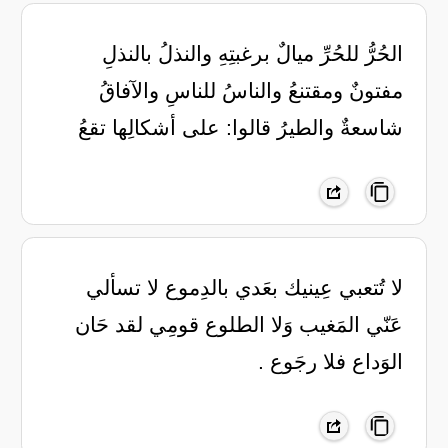
الحُرُّ للحُرِّ ميالٌ برغبتِهِ والنذلُ بالنذلِ
مفتونٌ ومقتنعُ والناسُ للناسِ والآفاقُ
شاسعةٌ والطيرُ قالوا: على أشكالِها تقعُ
لا تُتعبي عِينيك بعَدي بالدِموع لا تسألي
عَنّي المَغيب وَلا الطلوع قومِي لقد حَان
الوَداع فلا رجَوع .