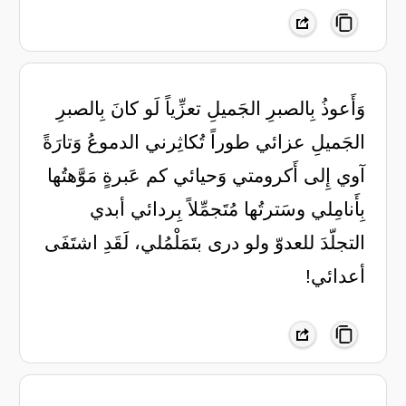
وَأَعوذُ بِالصبرِ الجَميلِ تعزِّياً ‏لَو كانَ بِالصبرِ
الجَميلِ عزائي ‏طوراً تُكاثِرني الدموعُ وَتارَةً
‏آوي إِلى أَكرومتي وَحيائي ‏كم عَبرةٍ مَوَّهتُها
بِأَنامِلي ‏وسَترتُها مُتَجمِّلاً بِردائي ‏أبدي
التجلّدَ للعدوّ ولو درى ‏بتَمَلْمُلي، لَقَدِ اشتَفَى
أعدائي!