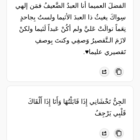
الفضلَ العميما أنا العبدُ الضَّعيفُ فمَن إلهي
سِواكَ يغيثُ ذا العبدَ الأثيما ولستُ بِجاحدٍ
نِعَماً توالَتْ عَليَّ ولم أكُنْ عَبداً لَئيما ولكنْ
لازَمَ الـتَّقصيرُ وَصفِي وكنتَ بِوصفِ
تَقصيري عليما♥️.
‏الجِنُّ تَخْشَانِي إِذَا قَابَلْتُهَا وَأَنَا إِذَا أَلْقَاكَ
قَلْبِي يَرْجِفُ