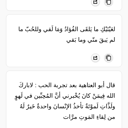
لعَيْنَيْكِ ما يَلقَى الفُؤادُ وَمَا لَقي وللحُبّ ما
لم يَبقَ منّي وما بَقي
‏قال أبو العتاهية بعد تجربة الحب : ‏لاباركَ
الله فِيمَنْ كانَ يُخْبرني ‏أنَّ المُحِبِّين في لَهوٍ
ولَذَّاتِ ‏لَموْتَةٌ تأخذُ الإنْسانَ واحدةٌ ‏خَيرٌ لَهُ
من لِقاءِ المَوتِ مرَّات