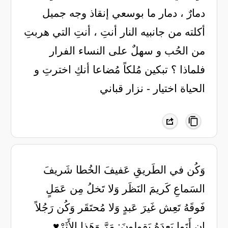
دمارٌ ، دمار ما بوسعي إنقاذ وجه جميل
أكلته من جانبيه النار أنتِ ، أنتِ التي هربتِ
من الحُب و سهلٌ على النساء الفرار
فلماذا ؟ تبكين مُلكاً مُضاعا أنكِ اخترتِ و
الحياة اختيار - نزار قباني
وَكُن في الطَريقِ عَفيفَ الخُطا شَريفَ
السَماعِ كَريمَ النَظَر وَلا تَخلُ مِن عَمَلٍ
فَوقَهُ تَعِش غَيرَ عَبدٍ وَلا مُحتَقَر وَكُن رَجُلاً
إِن أَتَوا بَعدَهُ يَقولونَ: مَرَّ وَهَذا الأَثَرْ♥️.