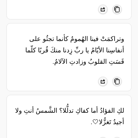
‏وتراكمَتْ فينا الهُمومُ كأنما ‏تجثُو على
أنفاسِنا الأيّامُ ‏يا ربِّ زِدنا منكَ قُربًا كلّما
‏قَسَتِ القلوبُ وزادتِ الآلامُ.
لكِ الفؤادُ أما كفاكِ تدلُّلا؟ ‏الشَّمسُ أنتِ ولا
أجيدُ تَغزُّلا🤍.