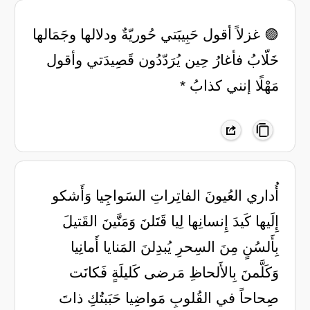
🟣 غزلاً أقول حَبِيبَتي حُوريّةٌ ‏ودلالها وجَمَالها
خَلّابُ ‏فأغارُ حِين يُرَدّدُون قَصِيدَتي ‏وأقول
مَهْلًا إنني كذابُ *
أُداري العُيونَ الفاتِراتِ السَواجِيا وَأَشكو
إِلَيها كَيدَ إِنسانِها لِيا قَتَلنَ وَمَنَّينَ القَتيلَ
بِأَلسُنٍ مِنَ السِحرِ يُبدِلنَ المَنايا أَمانِيا
وَكَلَّمنَ بِالأَلحاظِ مَرضى كَليلَةٍ فَكانَت
صِحاحاً في القُلوبِ مَواضِيا حَبَبتُكِ ذاتَ