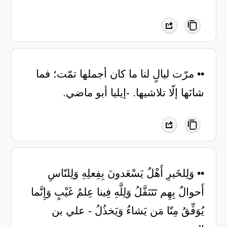
•• مرّت ليالٍ لنا ما كان أجملها تمّت؛ فما
شانَها إلّا تلاشيها. -إيليا أبو ماضي.
•• وَلِلخَيرِ أَهْلٌ يَسْعَدونَ بِفِعلِهِ وَلِلنّاسِ
أَحوالٌ بِهِم تَتَنَقَّلُ وَلِلَّهِ فِينا عِلمُ غَيْبٍ وَإِنَّما
يُوَفِّقُ مِنّا مَن يَشاءُ وَيَخذُلُ - علي بن