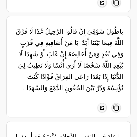
ياطُولَ شَوْقِيَ إِنْ قالُوا الرَّحِيلُ غَدًا لَا فَرَّقَ
اللَّهُ فِيمَا بَيْنَنَا أَبَدًا يَا مَنْ أُصَافِيهِ فِي قُرْبٍ
وَفِي بُعْدٍ وَمَنْ أُخَالِصُهُ إِنْ غَابَ أَوْ شَهِدَا لَا
يُبْعِدِ اللَّهُ شَخْصًا لَا أَرَى أُنْسًا وَلَا تَطِيبُ لِيَ
الدُّنْيَا إِذَا بَعُدَا رَاعَى الفِرَاقُ فُؤَادًا كُنْتَ
تُؤْنِسُهُ وَذَرَّ بَيْنَ الجُفُونِ الدَّمْعَ وَالسَّهَدَا .
‏ما عادَ في النفسِ للأحلامِ مُتَّسَعُ قد أرهقوا