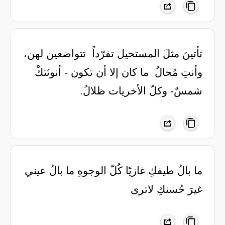
تأتينَ مثلَ المستحيل تفرّداً ‏ تتواضعين لهن،
وأنتِ مُحالُ ‏ ما كان إلا أن تكون - أنوثتكْ ‏
شمسٌ- وكلّ الأخريات ظلالُ.
ما بالُ طيفكِ غازيًا كُلّ الوجوهِ ما بالُ عيني
غيرَ حُسنكِ لاترى