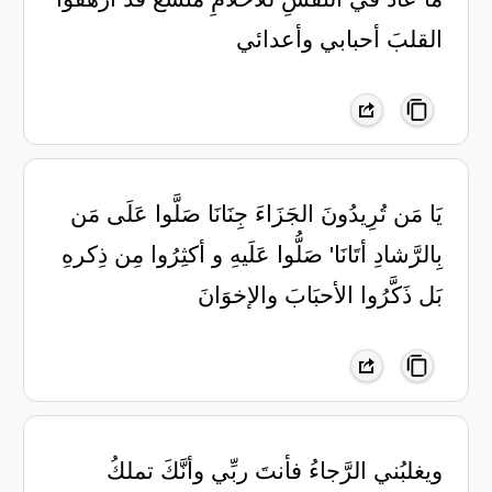
القلبَ أحبابي وأعدائي
يَا مَن تُرِيدُونَ الجَزَاءَ جِنَانَا صَلَّوا عَلَى مَن
بِالرَّشادِ أتَانَا' صَلُّوا عَلَيهِ و أكثِرُوا مِن ذِكرهِ
بَل ذَكَّرُوا الأحبَابَ والإخوَانَ
ويغلبُني الرَّجاءُ فأنتَ ربِّي وأنَّكَ تملكُ