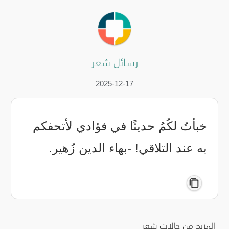
رسائل شعر
2025-12-17
خبأتُ لكُمُ حديثًا في فؤادي لأتحفكم
به عند التلاقي! -بهاء الدين زُهير.
المزيد من حالات شعر