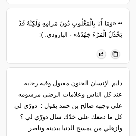
•• «وَمَا أَنَا بِالْمَغْلُوبِ دُونَ مَرامِهِ وَلَكِنَّهُ قَدْ
يَخْذُلُ الْمَرْءَ جَهْدُهُ» - البارودي. ):
‏دايم الإنسان الحنون مقبول وفيه رحابه
عند ‏كل الناس وعلامات الرضى مرسومه
على وجهه ‏صالح بن حمد يقول : ‏ دورًي لي
كل ما دمعك على خدّك سال ‏دورّي لي ؟
وازهلي من يمسح الدنيا بيدينه ‏وناصر