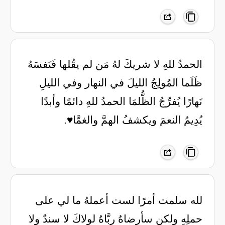
الحمدُ للهِ لا شريكَ لهُ مَن لم يقُلها فَنَفسَهُ
ظَلَما المُولِجُ الليلَ في النهار وفي الليلِ
نَهارًا يُفرِّجُ الظُّلمَا الحمدُ للهِ دائمًا وأبدًا
يُدِيمُ النعمَ ويكشفُ الهمَّ والغمَّا♥️.
لله سلمت أمرًا لست أعملهُ ‏ما لي على
حملِهِ ولكن سأرضاهُ ‏ربَّاهُ لولاكَ لا سندٌ ولا