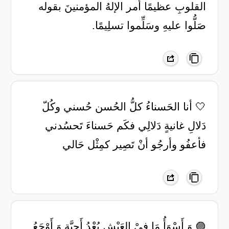
القلوبِ عظيمًا أمر الإلهُ المؤمنينَ بقوله
صَلُّوا عليهِ وسَلِّموا تسلِيمًا.
🤍 ‏أنا الحَسناءُ كلُّ الحُسن حُسني ‏وكُلّ
دَلالِ غانيةٍ دَلالِي ‏فكَم حَسناءَ تَحسُدني
فأعفُو ‏وأرجُو أنْ تَصِير كمِثْل حَالي
🟣 وَ أَسْوَأُ مَا فِيْ العَيْشِ بُعْدُ أَحِبَّةٍ وَ أَوْجَعُ