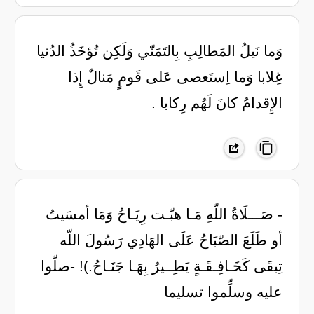
وَما نَيلُ المَطالِبِ بِالتَمَنّي ‏وَلَكِن تُؤخَذُ الدُنيا
غِلابا ‏وَما اِستَعصى عَلى قَومٍ مَنالٌ ‏إِذا
الإِقدامُ كانَ لَهُم رِكابا .
- صَـــلَاةُ اللّهِ مَـا هبّـت رِيَـاحُ وَمَا أمسَيتُ
أو طَلَعَ الصّبَاحُ عَلَى الهَادِي رَسُولَ اللّه
تِبقَى كَخَـافِـقَـةٍ يَطِــيرُ بِهَـا جَنَـاحُ.)! -صلّوا
عليه وسلِّموا تسليما