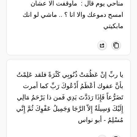
مناحي يوم قال : ‏ ماوقفت الا عشان
امسح دموعك ‏والا انا ؟ .. ماشي لو انك
مابكيتي
يا ربِّ إنْ عَظُمَتْ ذُنُوبِي كَثْرَةً فلقد عَلِمْتُ
بأنَّ عفوك أعْظَمُ أَدْعُوكَ رَبِّ كما أمرت
تَضَرُّعاً فَإِذَا رَدَدَّتَ يَدِي فَمن ذا يَرْحَمُ مَالِي
إِلَيْكَ وَسِيلَةٌ إِلاّ الرَّجَا وَجَمِيلُ عَفْوِكَ ثُمَّ إِنَّي
مُسْلِمُ - أبو نواس