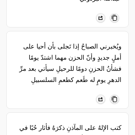
ويُخبرني الصباحُ إذا تَجلى بأن أحيا على
أملٍ جديدٍ وأنّ الحزن مهما اشتدّ يومًا
فشأنُ الحزنِ دومًا للرحيلِ سيأتي بعد مرِّ
الدهرِ يومٍ له طَعم كطعمِ السلسبيلِ
‏كتب الإلهُ على المآذنِ ذكرَهُ فأثار حُبًا في