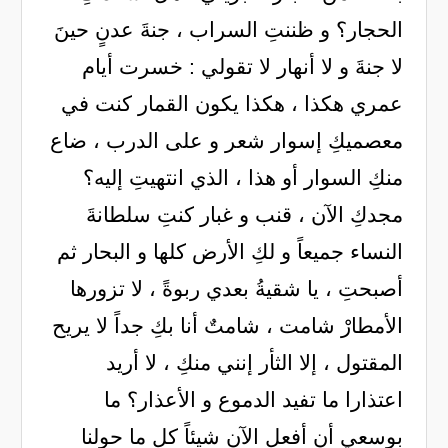
الحجار؟ و ظننتِ السراب ، جنةَ عدنٍ حينَ
لا جنةَ و لا أنهار لا تقولي : خسرت أيام
عمري هكذا ، هكذا يكون القمار كنت في
معصميكِ إسوار شعر و على الدرب ، ضاع
منكِ السوار أو هذا ، الذي انتهيتِ إليه؟
مجدكِ الآن ، قنب و غبار كنتِ سلطانةَ
النساء جميعاً و لكِ الأرض كلها و البحار ثم
أصبحتِ ، يا شقيةُ بعدي ربوةً ، لا تزورها
الأمطارْ شامت ، شامتٌ أنا بكِ جداً لا يريح
المقتول ، إلا الثأر إنني منكِ ، لا أريد
اعتذارا ما تفيد الدموع و الأعذار؟ ما
بوسعي أن أفعل الآن شيئاً كل ما حولنا