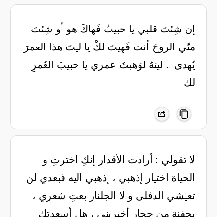
‏إن شِئتَ قلبي يا حبيبُ فَهاكَ هو أو شِئتَ
منّي الروحَ أنت فَهيتَ لكْ يا ليتَ هذا العمرَ
يُهدى .. ليتهُ لوَهبتُ عمري يا حبيبَ العُمرِ
لك
لا تقولي : أرادت الأقدار إنكِ اخترتِ و
الحياة اختيار إذهبي ، إذهبي اليه فبعدي لن
تعيشي الدفلى و لا الجلنار بعتِ شعري ،
بحفنة من حجار أخبريني ، هل أسعدتكِ