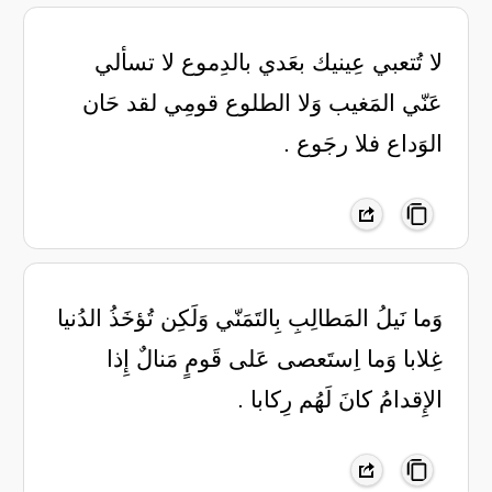
لا تُتعبي عِينيك بعَدي بالدِموع لا تسألي
عَنّي المَغيب وَلا الطلوع قومِي لقد حَان
الوَداع فلا رجَوع .
وَما نَيلُ المَطالِبِ بِالتَمَنّي ‏وَلَكِن تُؤخَذُ الدُنيا
غِلابا ‏وَما اِستَعصى عَلى قَومٍ مَنالٌ ‏إِذا
الإِقدامُ كانَ لَهُم رِكابا .