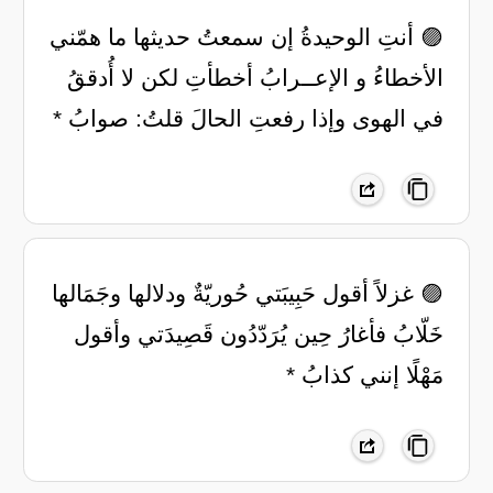
🟣 أنتِ الوحيدةُ إن سمعتُ حديثها ‏ما همّني
الأخطاءُ و الإعــرابُ ‏أخطأتِ لكن لا أُدققُ
في الهوى ‏وإذا رفعتِ الحالَ قلتُ: صوابُ *
🟣 غزلاً أقول حَبِيبَتي حُوريّةٌ ‏ودلالها وجَمَالها
خَلّابُ ‏فأغارُ حِين يُرَدّدُون قَصِيدَتي ‏وأقول
مَهْلًا إنني كذابُ *