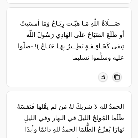
- صَـــلَاةُ اللّهِ مَـا هبّـت رِيَـاحُ وَمَا أمسَيتُ
أو طَلَعَ الصّبَاحُ عَلَى الهَادِي رَسُولَ اللّه
تِبقَى كَخَـافِـقَـةٍ يَطِــيرُ بِهَـا جَنَـاحُ.)! -صلّوا
عليه وسلِّموا تسليما
الحمدُ للهِ لا شريكَ لهُ مَن لم يقُلها فَنَفسَهُ
ظَلَما المُولِجُ الليلَ في النهار وفي الليلِ
نَهارًا يُفرِّجُ الظُّلمَا الحمدُ للهِ دائمًا وأبدًا