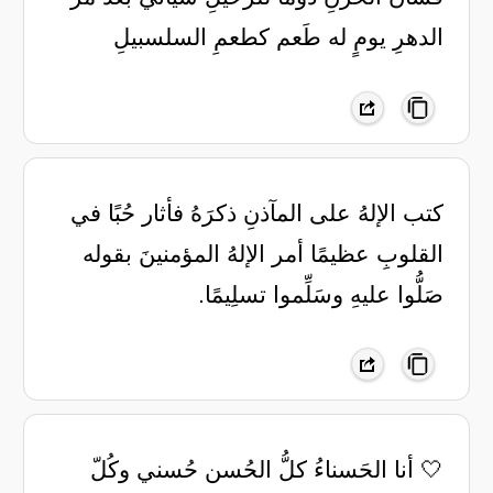
الدهرِ يومٍ له طَعم كطعمِ السلسبيلِ
‏كتب الإلهُ على المآذنِ ذكرَهُ فأثار حُبًا في
القلوبِ عظيمًا أمر الإلهُ المؤمنينَ بقوله
صَلُّوا عليهِ وسَلِّموا تسلِيمًا.
🤍 ‏أنا الحَسناءُ كلُّ الحُسن حُسني ‏وكُلّ