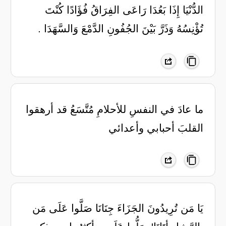
الدُّنْيَا إِذَا بَعُدَا رَاعَى الفِرَاقُ فُؤَادًا كُنْتَ
تُؤْنِسُهُ وَذَرَّ بَيْنَ الجُفُونِ الدَّمْعَ وَالسَّهَدَا .
‏ما عادَ في النفسِ للأحلامِ مُتَّسَعُ قد أرهقوا
القلبَ أحبابي وأعدائي
يَا مَن تُرِيدُونَ الجَزَاءَ جِنَانَا صَلَّوا عَلَى مَن