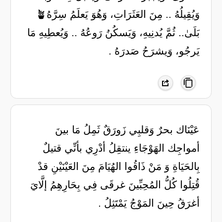
وَيُقِيلُهُ .. مِنَ العَثَرَاتِ، وَهُوَ يَعلَمُ سِرَّهُ🪴
بَلَىٰ.. ثُمَّ يُدنِيهِ، وَيَسكُنُ رَوعُهُ .. وَيُعطِيهِ مَا
يَرجُو، وَيشرَحُ صَدرَهُ .
‏عَيْنَاك بحرٌ وَقلبِي زَورَقٌ ثَمِلُ ‏مَا بينَ
أمواجِك الهَوْجَاءِ ينتقِلُ ‏أدْرِي بأنِّي قتيلٌ
بِالحَيَاةِ وَ مَنْ ‏ذَاقُوا الهُيَامَ مِنَ العَيْنَيْنِ قدْ
قُتِلُوا ‏كُلُّ المُحِبِّينَ غرقَى فِي بِحَارِهِمُ ‏إلَّايَ
أغرَقُ حِينَ المَوْجُ يَمْتَثِلُ .