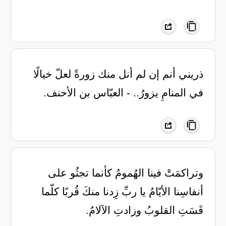
ذريني أنم إن لم أنل منك زورةً لعلّ خيالًا
في المنامِ يزورُ.. - العبّاس بن الأحنف.
‏وتراكمَتْ فينا الهُمومُ كأنما ‏تجثُو على
أنفاسِنا الأيّامُ ‏يا ربِّ زِدنا منكَ قُربًا كلّما
‏قَسَتِ القلوبُ وزادتِ الآلامُ.