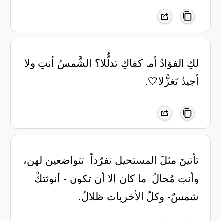
لكِ الفؤادُ أما كفاكِ تدلُّلا؟ ‏الشَّمسُ أنتِ ولا
أجيدُ تَغزُّلا🤍.
تأتينَ مثلَ المستحيل تفرّداً ‏ تتواضعين لهن،
وأنتِ مُحالُ ‏ ما كان إلا أن تكون - أنوثتكْ ‏
شمسٌ- وكلّ الأخريات ظلالُ.