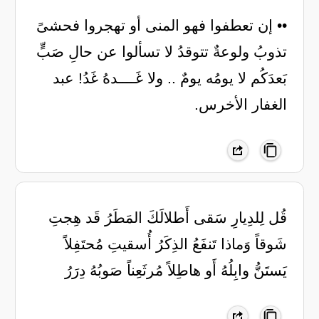
•• ‏إن تعطفوا فهو المنى أو تهجروا فحشىً
تذوبُ ولوعةٌ تتوقدُ لا تسألوا عن حالِ صَبٍّ
بَعدَكُم لا يومُه يومٌ .. ولا غَــــدهُ غَدُ! عبد
الغفار الأخرس.
قُل لِلدِيارِ سَقى أَطلالَكَ المَطَرُ قَد هِجتِ
شَوقاً وَماذا تَنفَعُ الذِكَرُ أُسقيتِ مُحتَفِلاً
يَستَنُّ وابِلُهُ أَو هاطِلاً مُرثَعِناً صَوبُهُ دِرَرُ