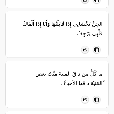
‏الجِنُّ تَخْشَانِي إِذَا قَابَلْتُهَا وَأَنَا إِذَا أَلْقَاكَ
قَلْبِي يَرْجِفُ
ما كُلُّ من ذاقَ المنيةَ ميِّتٌ بعض
ُالمَنيّة ذاقها الأحياءُ .