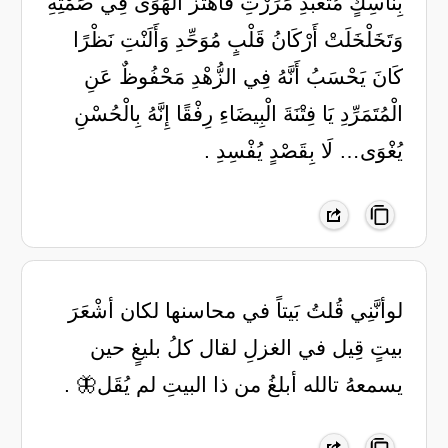
بِنَاسِكٍ مُتَعَبِّدِ مَرَرْتِ فَاهْتَزَّ الْهَوَى فِي صَمْتِهِ
وَتَخَلْخَلَتْ أَرْكَانُ قَلْبٍ مُوَحِّدِ وَأَلَنْتِ نَظْرًا
كَانَ يَحْسَبُ أَنَّهُ فِي الزُّهْدِ مَحْفُوظٌ عَنِ
الْمُتَمَرِّدِ يَا فِتْنَةَ الْبِيضَاءِ رِفْقًا إِنَّهُ بِالْحُسْنِ
يُغْوَى… لَا بِقَصْدٍ يُفْسِدِ .
لوأنَّنِي قُلتُ بَيتاً في محاسنها لكان أشْعَرَ
بيتٍ قِيل في الغزلِ لقال كلُ بليغٍ حين
يسمعهُ تالله أبلغُ من ذا البيتِ لم يُقَل🦋 .