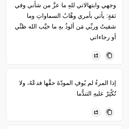
وجهي وابتهالاتي للهِ ما عزَّ من شأني وفي
ثقةٍ: يأتي بأمري وهَّابُ السماواتِ وما
شقيتُ وربِّي مَن ألوذُ بهِ ما خيَّب الله ظنِّي
أو رجاءاتي
‏إذا المرءُ لم يُوفِ المودّةَ حقَّها فدعْهُ، ولا
تُكْثِرْ عليهِ التندُّما