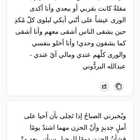
مقلةٌ كانت بقربي أو ببعدي وأنا أكدى
الورى عيشاً على أنّني أبكي لبلوى كلّ مُكدِ
حين يشقى الناس أشقى معهم وأنا أشقى
كما يشقون وحدي! وأنا أخلو بنفسي
والورى كلّهم عندي ومالي أيّ عندي -
عبدالله البردُّوني
ويُخبرني الصباحُ إذا تَجلى بأن أحيا على
أملٍ جديدٍ وأنّ الحزن مهما اشتدّ يومًا
فشأنُ الحزنِ دومًا للرحيلِ سيأتي بعد مرِّ