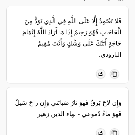
‏فَلا تَعْتَمِدْ إِلَّا عَلَى اللَّهِ فِي الَّذِي ‏تَوَدُّ مِنَ
الْحَاجَاتِ فَهْوَ رَحِيمُ ‏إِذَا مَا أَرَادَ اللَّهُ إِتْمَامَ
حَاجَةٍ ‏أَتَتْكَ عَلَى وَشْكٍ وَأَنْتَ مُقِيمُ
‏البارودي.
وَإِن لاحَ بَرقٌ فَهوَ نارُ صَبابَتي وَإِن راحَ سَيلٌ
فَهوَ ماءُ دُموعي - بهاء الدين زهير