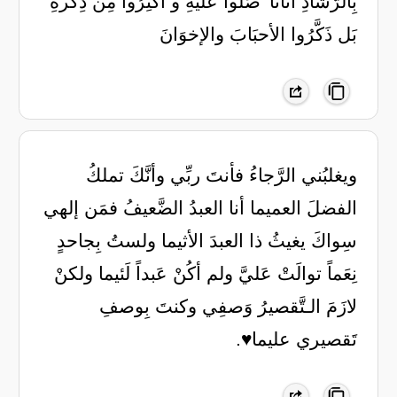
بِالرَّشادِ أتَانَا' صَلُّوا عَلَيهِ و أكثِرُوا مِن ذِكرهِ
بَل ذَكَّرُوا الأحبَابَ والإخوَانَ
ويغلبُني الرَّجاءُ فأنتَ ربِّي وأنَّكَ تملكُ
الفضلَ العميما أنا العبدُ الضَّعيفُ فمَن إلهي
سِواكَ يغيثُ ذا العبدَ الأثيما ولستُ بِجاحدٍ
نِعَماً توالَتْ عَليَّ ولم أكُنْ عَبداً لَئيما ولكنْ
لازَمَ الـتَّقصيرُ وَصفِي وكنتَ بِوصفِ
تَقصيري عليما♥️.