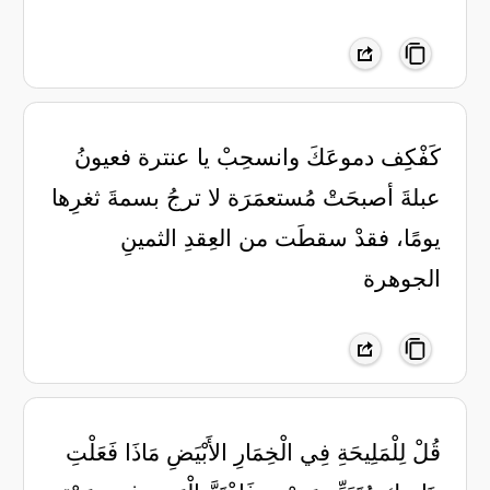
‏كَفْكِف دموعَكَ وانسحِبْ يا عنترة ‏فعيونُ
عبلةَ أصبحَتْ مُستعمَرَة ‏لا ترجُ بسمةَ ثغرِها
يومًا، فقدْ ‏سقطَت من العِقدِ الثمينِ
الجوهرة
قُلْ لِلْمَلِيحَةِ فِي الْخِمَارِ الأَبْيَضِ مَاذَا فَعَلْتِ