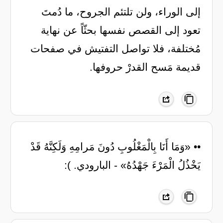
إلى الوراء، ولن تلتئم الجروح، ما دُمتَ
تعود إلى القصص نفسها بحثّاً عن نهاية
مُختلفة، فلا تواصل التفتيش في صفحات
قديمة مَسح القدرْ حروفها.
•• «وَمَا أَنَا بِالْمَغْلُوبِ دُونَ مَرامِهِ وَلَكِنَّهُ قَدْ
يَخْذُلُ الْمَرْءَ جَهْدُهُ» - البارودي. ):