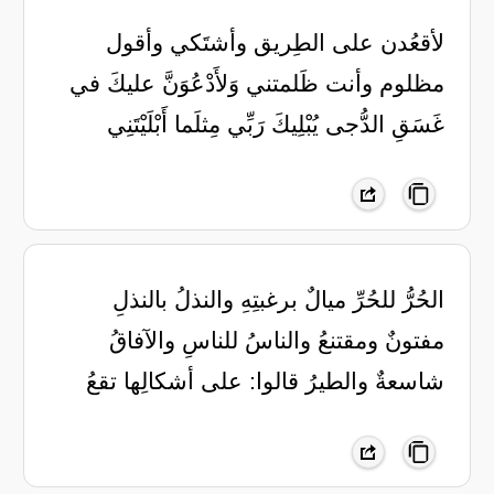
لأقعُدن على الطِريق وأشتَكي وأقول
مظلوم وأنت ظَلمتني وَلأَدْعُوَنَّ عليكَ في
غَسَقِ الدُّجى يُبْلِيكَ رَبِّي مِثلَما أَبْلَيْتَنِي
الحُرُّ للحُرِّ ميالٌ برغبتِهِ والنذلُ بالنذلِ
مفتونٌ ومقتنعُ والناسُ للناسِ والآفاقُ
شاسعةٌ والطيرُ قالوا: على أشكالِها تقعُ