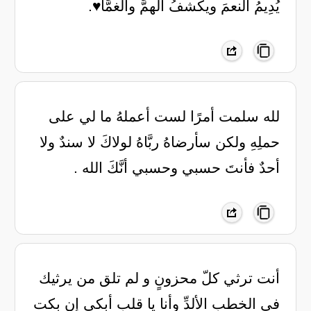
يُدِيمُ النعمَ ويكشفُ الهمَّ والغمَّا♥️.
لله سلمت أمرًا لست أعملهُ ‏ما لي على
حملِهِ ولكن سأرضاهُ ‏ربَّاهُ لولاكَ لا سندٌ ولا
أحدٌ ‏فأنتَ حسبي وحسبي أنَّكَ الله .
‏أنت ترثي كلّ محزونٍ و لم تلق من يرثيك
في الخطب الألدِّ وأنا يا قلب أبكي إن بكت