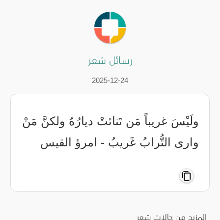
رسائل شعر
2025-12-24
ولَيْسَ غريباً مَن تَنائتْ ديارُهُ ‏ولكنَّ مَنْ
وارى التُّرابُ غَريبُ - امرؤ القيس
المزيد من حالات شعر