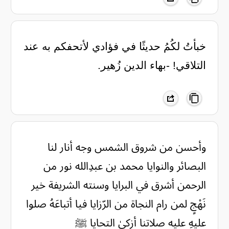
خبأتُ لكُمُ حديثًا في فؤادي لأتحفكم به عند
التلاقي! -بهاء الدين زُهير.
وأحسن من شروق الشمس وجه أنار لنا
البصائر والنوايا محمد بن عبدِالله نور من
الرحمن أشرق في البرايا وسنته الشريفة خير
نَهْجٍ لمن رام النجاة من الرّزايا فيا أتباعَهُ صلوا
عليهِ عليه صلاتنا أزكىٰ التحايا ﷺ