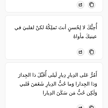
أُحِبُّكَ لا لِحُسنٍ أنتَ تَملِكُهُ لكنْ لقلبيَ في
عينيكَ مأواهُ
أَمُرُّ عَلى الدِيارِ دِيارِ لَيلى أُقَبِّلَ ذا الجِدارَ
وَذا الجِدارا وَما حُبُّ الدِيارِ شَغَفنَ قَلبي
وَلَكِن حُبُّ مَن سَكَنَ الدِيارا