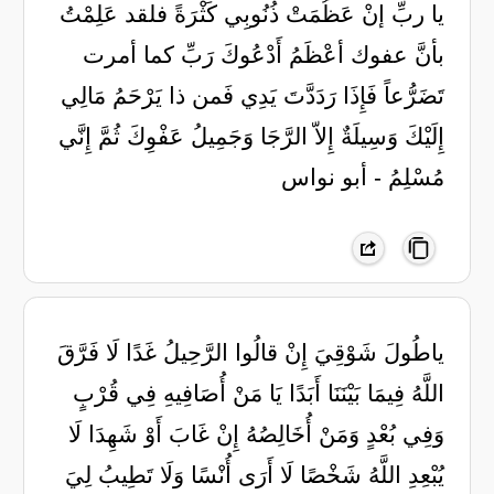
يا ربِّ إنْ عَظُمَتْ ذُنُوبِي كَثْرَةً فلقد عَلِمْتُ
بأنَّ عفوك أعْظَمُ أَدْعُوكَ رَبِّ كما أمرت
تَضَرُّعاً فَإِذَا رَدَدَّتَ يَدِي فَمن ذا يَرْحَمُ مَالِي
إِلَيْكَ وَسِيلَةٌ إِلاّ الرَّجَا وَجَمِيلُ عَفْوِكَ ثُمَّ إِنَّي
مُسْلِمُ - أبو نواس
ياطُولَ شَوْقِيَ إِنْ قالُوا الرَّحِيلُ غَدًا لَا فَرَّقَ
اللَّهُ فِيمَا بَيْنَنَا أَبَدًا يَا مَنْ أُصَافِيهِ فِي قُرْبٍ
وَفِي بُعْدٍ وَمَنْ أُخَالِصُهُ إِنْ غَابَ أَوْ شَهِدَا لَا
يُبْعِدِ اللَّهُ شَخْصًا لَا أَرَى أُنْسًا وَلَا تَطِيبُ لِيَ