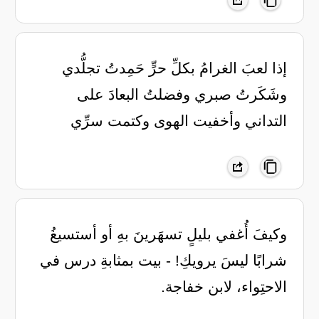
إذا لعبَ الغرامُ بكلِّ حرٍّ ‏حَمِدتُ تجلُّدي
وشَكَرتُ صبري ‏وفضلتُ البعادَ على
التداني ‏وأخفيت الهوى وكتمت سرِّي
‏وكيفَ أُغفي بليلٍ تسهَرينَ بهِ ‏أو أستسيغُ
شرابًا ليسَ يرويكِ! ‏- بيت بمثابةِ درس في
الاحتِواء، لابن خفاجة.