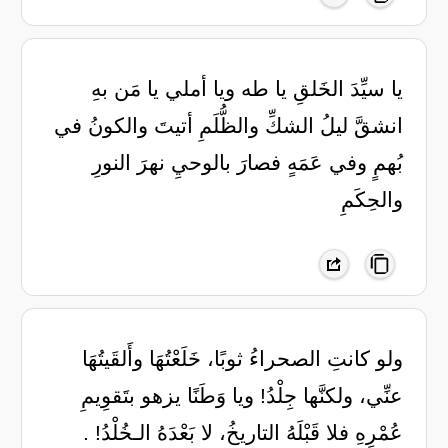
يا سيِّدَ الخَلقِ يا طه ويا أملي يا مَن بهِ
انشقَّ ليلُ الشكِّ والظُّلَمِ أتيتَ والكونُ في
بُهمٍ وفي عَمَهٍ فصارَ بالوحيِ نهرَ النورِ
والحِكَمِ
ولو كانتِ الصحراءُ ثوبًا، خَلَعْتُهَا ‏وأَلقَيتُهَا
عنِّي، ولكنَّها جِلْدُ! ‏ويا وَطَنًا يزهو بتَقوِيمِ
عُمْرِهِ ‏فلا قَبْلَهُ التاريخُ، لا بَعْدَهُ الـخُلْدُ! .