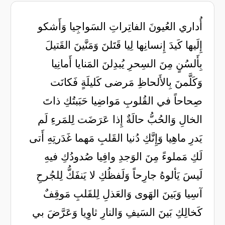
أُداري العُيونَ الفاتِراتِ السَواجِيا وَأَشكو
إِلَيها كَيدَ إِنسانِها لِيا قَتَلنَ وَمَنَّينَ القَتيلَ
بِأَلسُنٍ مِنَ السِحرِ يُبدِلنَ المَنايا أَمانِيا
وَكَلَّمنَ بِالأَلحاظِ مَرضى كَليلَةٍ فَكانَت
صِحاحاً في القُلوبِ مَواضِيا حَبَبتُكِ ذاتَ
الخالِ وَالحُبُّ حالَةٌ إِذا عَرَضَت لِلمَرءِ لَم
يَدرِ ماهِيا وَإِنَّكِ دُنيا القَلبِ مَهما غَدَرتِهِ أَتى
لَكِ مَملوءً مِنَ الوَجدِ وافِيا صُدودُكِ فيهِ
لَيسَ يَألوهُ جارِحاً وَلَفظُكِ لا يَنفَكُّ لِلجُرحِ
آسِيا وَبَينَ الهَوى وَالعَذلِ لِلقَلبِ مَوقِفٌ
كَخالِكِ بَينَ السَيفِ وَالنارِ ثاوِيا وَعَرَّضَ بي