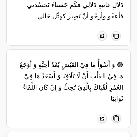
دَلالِ غانيةٍ دَلالِي ‏فكَم حَسناءَ تَحسُدني
فأعفُو ‏وأرجُو أنْ تَصِير كمِثْل حَالي
🟣 وَ أَسْوَأُ مَا فِيْ العَيْشِ بُعْدُ أَحِبَّةٍ وَ أَوْجَعُ
مَا فِيْ القَلْبِ أَنْ لَا تَلَاقِيَا وَ أَسْعَدُ مَا فِيْ
العُمْرِ لُقْيَاكَ بِالَّذِيْ تُحِبُّ وَ إِنْ كَانَ اللِّقَاءُ
ثَوَانِيَا