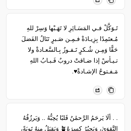
تَـوَكَّلْ فـي المَسَـائِرِ لا تَهَـبْها وَسِرْ للهِ
مُـعتَمِدًا بِزِيـادَةْ فـمِـن صَـبرٍ تَنَالُ الفَضلَ
حَقًّا وَمِـن شُـكرٍ تَـفـوزُ بِـالسَّعـادةْ ولا
تـيـأسْ إذا ضـاقتْ دروبٌ فَـبـابُ اللهِ
مَـفـتوحُ الإشـادةْ♥️.
. . ألَا يَرحَمُ الرَّحمَٰنُ قَلبًا يُحِبُّهُ .. وَيَرزُقُهُ
التَّقوَىٰ، وَيَجبُرُ كسرَهُ🪴 وَيَقبَلُ مِنهُ تَوبَةً،