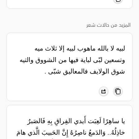
المزيد من حالات شعر
لبيه لا بالله ماهوب لبيه إلا ثلاث ميه
وتسعين لبّى لباية فيها من الشووق والتيه
شوق الولايف فالمعاليق شبّى .
يا ساهِرًا لَعِبَت أَيدي الفِراقِ بِهِ فَالصَبرُ
خاذِلُهُ.. وَالدَمعُ ناصِرُهُ إِنَّ الحَبيبَ الَّذي هامَ