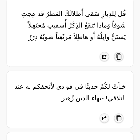
قُل لِلدِيارِ سَقى أَطلالَكَ المَطَرُ قَد هِجتِ
شَوقاً وَماذا تَنفَعُ الذِكَرُ أُسقيتِ مُحتَفِلاً
يَستَنُّ وابِلُهُ أَو هاطِلاً مُرثَعِناً صَوبُهُ دِرَرُ
خبأتُ لكُمُ حديثًا في فؤادي لأتحفكم به عند
التلاقي! -بهاء الدين زُهير.