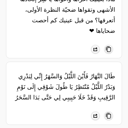
الأشهى وتقواها ضحيّة النظرة الأولى،
أتعرفها؟ من قبل عينيك كم أحصت
ضحاياها ❤
طَالَ النَّهَارُ فَأَيْنَ اللَّيْلُ وَالسَّهَرُ إِنِّي لِبَدْرِي
وَبَدْرٌ اللَّيْلُ مُنْتَظِرُ يَا طُولَ شَوْقِي إِلَى نَوْمِ
الرَّقِيبِ وَقَدْ خَلَا حَبِيبِي لِي حَتَّى بَدَا السَّحَرُ