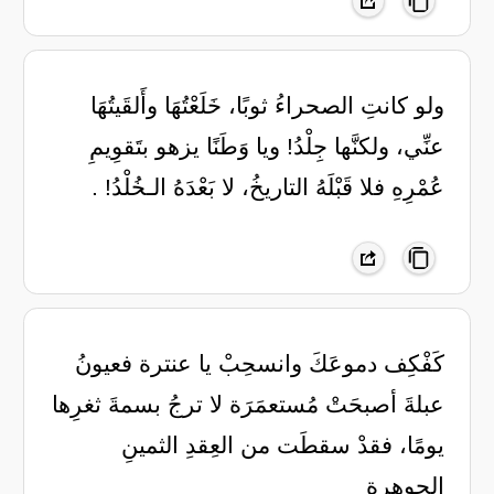
ولو كانتِ الصحراءُ ثوبًا، خَلَعْتُهَا ‏وأَلقَيتُهَا
عنِّي، ولكنَّها جِلْدُ! ‏ويا وَطَنًا يزهو بتَقوِيمِ
عُمْرِهِ ‏فلا قَبْلَهُ التاريخُ، لا بَعْدَهُ الـخُلْدُ! .
‏كَفْكِف دموعَكَ وانسحِبْ يا عنترة ‏فعيونُ
عبلةَ أصبحَتْ مُستعمَرَة ‏لا ترجُ بسمةَ ثغرِها
يومًا، فقدْ ‏سقطَت من العِقدِ الثمينِ
الجوهرة