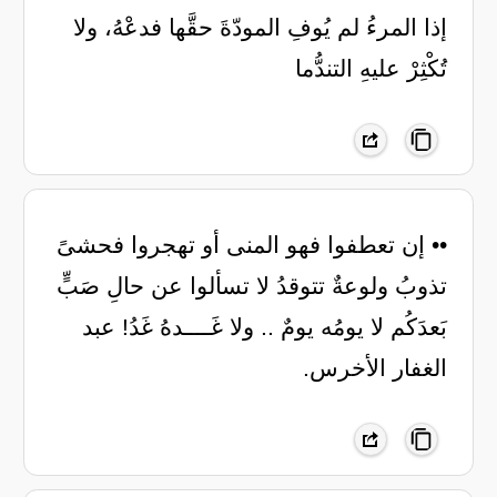
‏إذا المرءُ لم يُوفِ المودّةَ حقَّها فدعْهُ، ولا
تُكْثِرْ عليهِ التندُّما
•• ‏إن تعطفوا فهو المنى أو تهجروا فحشىً
تذوبُ ولوعةٌ تتوقدُ لا تسألوا عن حالِ صَبٍّ
بَعدَكُم لا يومُه يومٌ .. ولا غَــــدهُ غَدُ! عبد
الغفار الأخرس.