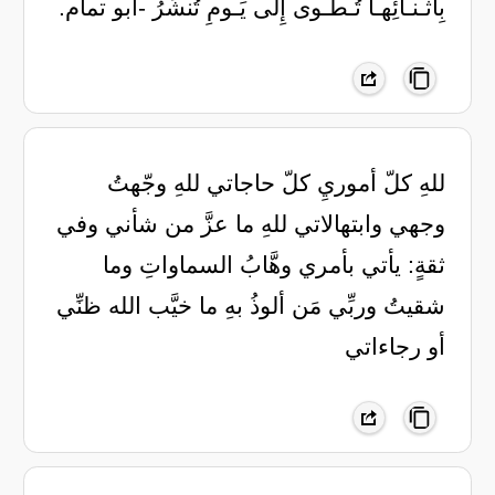
بِأَثـنـائِهـا تُـطـوى إِلى يَـومِ تُنشَرُ -أبو تمام.
للهِ كلّ أموريِ كلّ حاجاتي للهِ وجّهتُ
وجهي وابتهالاتي للهِ ما عزَّ من شأني وفي
ثقةٍ: يأتي بأمري وهَّابُ السماواتِ وما
شقيتُ وربِّي مَن ألوذُ بهِ ما خيَّب الله ظنِّي
أو رجاءاتي