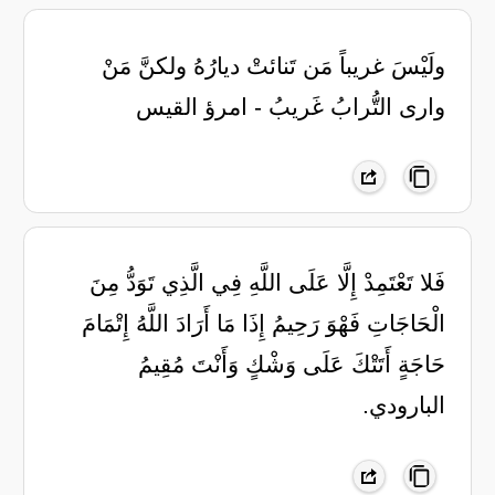
ولَيْسَ غريباً مَن تَنائتْ ديارُهُ ‏ولكنَّ مَنْ
وارى التُّرابُ غَريبُ - امرؤ القيس
‏فَلا تَعْتَمِدْ إِلَّا عَلَى اللَّهِ فِي الَّذِي ‏تَوَدُّ مِنَ
الْحَاجَاتِ فَهْوَ رَحِيمُ ‏إِذَا مَا أَرَادَ اللَّهُ إِتْمَامَ
حَاجَةٍ ‏أَتَتْكَ عَلَى وَشْكٍ وَأَنْتَ مُقِيمُ
‏البارودي.