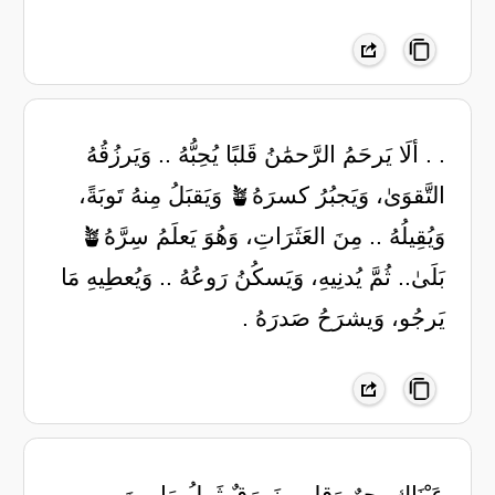
. . ألَا يَرحَمُ الرَّحمَٰنُ قَلبًا يُحِبُّهُ .. وَيَرزُقُهُ
التَّقوَىٰ، وَيَجبُرُ كسرَهُ🪴 وَيَقبَلُ مِنهُ تَوبَةً،
وَيُقِيلُهُ .. مِنَ العَثَرَاتِ، وَهُوَ يَعلَمُ سِرَّهُ🪴
بَلَىٰ.. ثُمَّ يُدنِيهِ، وَيَسكُنُ رَوعُهُ .. وَيُعطِيهِ مَا
يَرجُو، وَيشرَحُ صَدرَهُ .
‏عَيْنَاك بحرٌ وَقلبِي زَورَقٌ ثَمِلُ ‏مَا بينَ