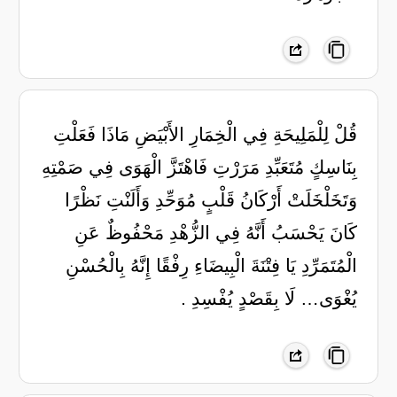
قُلْ لِلْمَلِيحَةِ فِي الْخِمَارِ الأَبْيَضِ مَاذَا فَعَلْتِ
بِنَاسِكٍ مُتَعَبِّدِ مَرَرْتِ فَاهْتَزَّ الْهَوَى فِي صَمْتِهِ
وَتَخَلْخَلَتْ أَرْكَانُ قَلْبٍ مُوَحِّدِ وَأَلَنْتِ نَظْرًا
كَانَ يَحْسَبُ أَنَّهُ فِي الزُّهْدِ مَحْفُوظٌ عَنِ
الْمُتَمَرِّدِ يَا فِتْنَةَ الْبِيضَاءِ رِفْقًا إِنَّهُ بِالْحُسْنِ
يُغْوَى… لَا بِقَصْدٍ يُفْسِدِ .