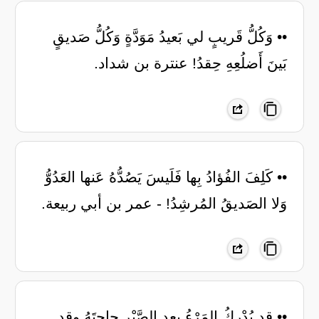
•• وَكُلُّ قَريبٍ لي بَعيدُ مَوَدَّةٍ وَكُلُّ صَديقٍ
بَينَ أَضلُعِهِ حِقدُ! عنترة بن شداد.
•• كَلِفَ الفُؤادُ بِها فَلَيسَ يَصُدُّهُ عَنها العَدُوُّ
وَلا الصَديقُ المُرشِدُ! - عمر بن أبي ربيعة.
•• قد يُدْرِكُ المَرْءُ بعد الصَّبْرِ حاجتَهُ ‏وقد