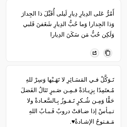
أَمُرُّ عَلى الدِيارِ دِيارِ لَيلى أُقَبِّلَ ذا الجِدارَ
وَذا الجِدارا وَما حُبُّ الدِيارِ شَغَفنَ قَلبي
وَلَكِن حُبُّ مَن سَكَنَ الدِيارا
تَـوَكَّلْ فـي المَسَـائِرِ لا تَهَـبْها وَسِرْ للهِ
مُـعتَمِدًا بِزِيـادَةْ فـمِـن صَـبرٍ تَنَالُ الفَضلَ
حَقًّا وَمِـن شُـكرٍ تَـفـوزُ بِـالسَّعـادةْ ولا
تـيـأسْ إذا ضـاقتْ دروبٌ فَـبـابُ اللهِ
مَـفـتوحُ الإشـادةْ♥️.