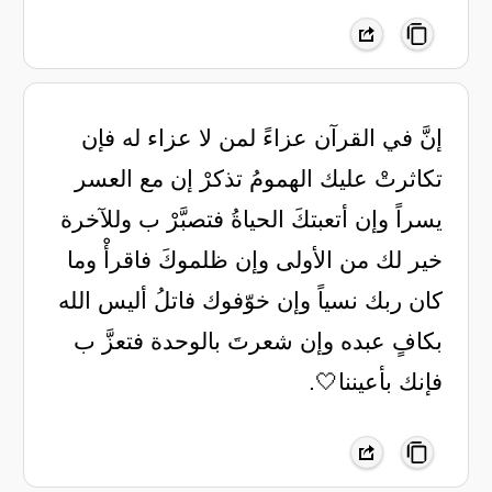
‏إنَّ في القرآن عزاءً لمن لا عزاء له فإن
تكاثرتْ عليك الهمومُ تذكرْ إن مع العسر
يسراً وإن أتعبتكَ الحياةُ فتصبَّرْ ب وللآخرة
خير لك من الأولى وإن ظلموكَ فاقرأْ وما
كان ربك نسياً وإن خوّفوك فاتلُ أليس الله
بكافٍ عبده وإن شعرتَ بالوحدة فتعزَّ ب
فإنك بأعيننا🤍.