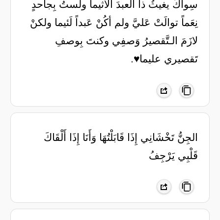
سِواكَ يغيثُ ذا العبدَ الأثيما ولستُ بِجاحدٍ
نِعَماً توالَتْ عَليَّ ولم أكُنْ عَبداً لَئيما ولكنْ
لازَمَ الـتَّقصيرُ وَصفِي وكنتَ بِوصفِ
تَقصيري عليما♥️.
‏الجِنُّ تَخْشَانِي إِذَا قَابَلْتُهَا وَأَنَا إِذَا أَلْقَاكَ
قَلْبِي يَرْجِفُ