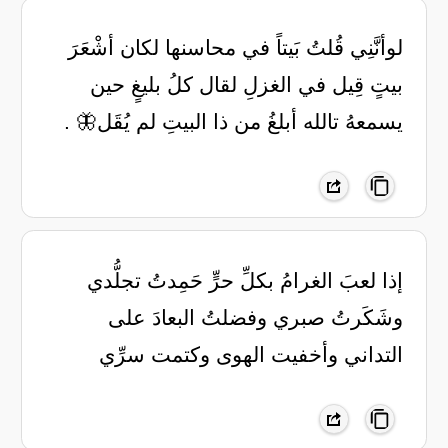
لوأنَّنِي قُلتُ بَيتاً في محاسنها لكان أشْعَرَ
بيتٍ قِيل في الغزلِ لقال كلُ بليغٍ حين
يسمعهُ تالله أبلغُ من ذا البيتِ لم يُقَل🦋 .
إذا لعبَ الغرامُ بكلِّ حرٍّ ‏حَمِدتُ تجلُّدي
وشَكَرتُ صبري ‏وفضلتُ البعادَ على
التداني ‏وأخفيت الهوى وكتمت سرِّي