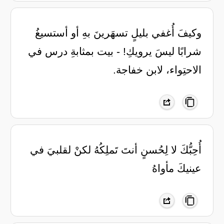
‏وكيفَ أُغفي بليلٍ تسهَرينَ بهِ ‏أو أستسيغُ
شرابًا ليسَ يرويكِ! ‏- بيت بمثابةِ درس في
الاحتِواء، لابن خفاجة.
أُحِبُّكَ لا لِحُسنٍ أنتَ تَملِكُهُ لكنْ لقلبيَ في
عينيكَ مأواهُ