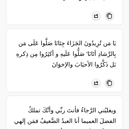
يَا مَن تُرِيدُونَ الجَزَاءَ جِنَانَا صَلَّوا عَلَى مَن
بِالرَّشادِ أتَانَا' صَلُّوا عَلَيهِ و أكثِرُوا مِن ذِكرهِ
بَل ذَكَّرُوا الأحبَابَ والإخوَانَ
ويغلبُني الرَّجاءُ فأنتَ ربِّي وأنَّكَ تملكُ
الفضلَ العميما أنا العبدُ الضَّعيفُ فمَن إلهي