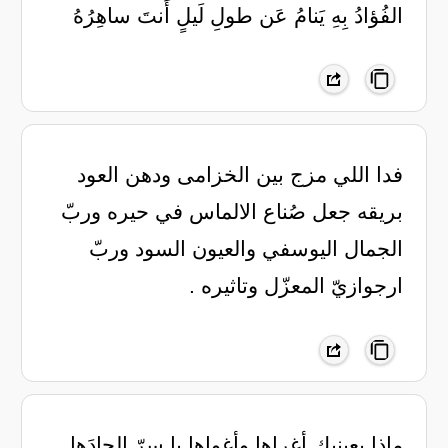
الفُؤادُ بِهِ يَنامُ عَن طولِ لَيلٍ أَنتَ ساهِرُهُ
فدا اللي مزج بين الخزامى ودهن العود
‏بريقه جعل صُناع الالماس في حيره ‏وربّ
الجمال اليوسفي والعيون السود ‏وربّ
ارجوازيّ المعزّل وتاثيره .
ماذا بعينيك أغراها وأغواها يا سِرّ إلحادَها