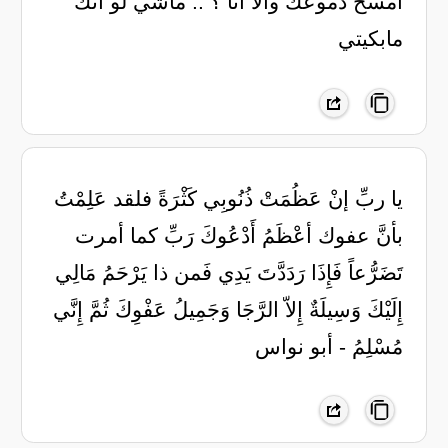
امسح دموعك ‏والا انا ؟ .. ماشي لو انك
مابكيتي
يا ربِّ إنْ عَظُمَتْ ذُنُوبِي كَثْرَةً فلقد عَلِمْتُ
بأنَّ عفوك أعْظَمُ أَدْعُوكَ رَبِّ كما أمرت
تَضَرُّعاً فَإِذَا رَدَدَّتَ يَدِي فَمن ذا يَرْحَمُ مَالِي
إِلَيْكَ وَسِيلَةٌ إِلاّ الرَّجَا وَجَمِيلُ عَفْوِكَ ثُمَّ إِنَّي
مُسْلِمُ - أبو نواس