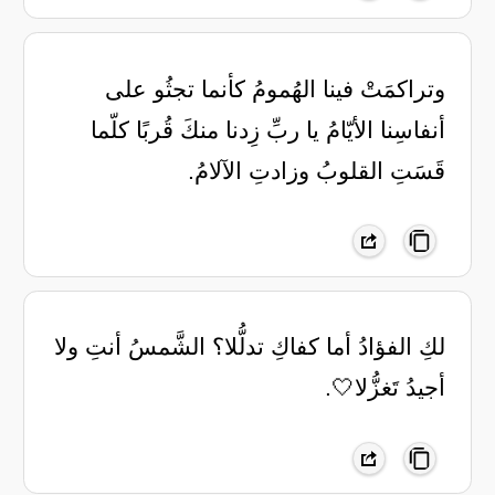
‏وتراكمَتْ فينا الهُمومُ كأنما ‏تجثُو على
أنفاسِنا الأيّامُ ‏يا ربِّ زِدنا منكَ قُربًا كلّما
‏قَسَتِ القلوبُ وزادتِ الآلامُ.
لكِ الفؤادُ أما كفاكِ تدلُّلا؟ ‏الشَّمسُ أنتِ ولا
أجيدُ تَغزُّلا🤍.