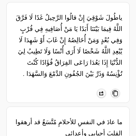
ياطُولَ شَوْقِيَ إِنْ قالُوا الرَّحِيلُ غَدًا لَا فَرَّقَ
اللَّهُ فِيمَا بَيْنَنَا أَبَدًا يَا مَنْ أُصَافِيهِ فِي قُرْبٍ
وَفِي بُعْدٍ وَمَنْ أُخَالِصُهُ إِنْ غَابَ أَوْ شَهِدَا لَا
يُبْعِدِ اللَّهُ شَخْصًا لَا أَرَى أُنْسًا وَلَا تَطِيبُ لِيَ
الدُّنْيَا إِذَا بَعُدَا رَاعَى الفِرَاقُ فُؤَادًا كُنْتَ
تُؤْنِسُهُ وَذَرَّ بَيْنَ الجُفُونِ الدَّمْعَ وَالسَّهَدَا .
‏ما عادَ في النفسِ للأحلامِ مُتَّسَعُ قد أرهقوا
القلبَ أحبابي وأعدائي