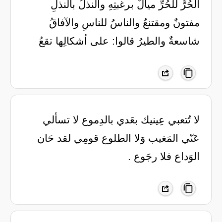
الحُرُّ للحُرِّ ميالٌ برغبتِهِ والنذلُ بالنذلِ
مفتونٌ ومقتنعُ والناسُ للناسِ والآفاقُ
شاسعةٌ والطيرُ قالوا: على أشكالِها تقعُ
لا تُتعبي عِينيك بعَدي بالدِموع لا تسألي
عَنّي المَغيب وَلا الطلوع قومِي لقد حَان
الوَداع فلا رجَوع .