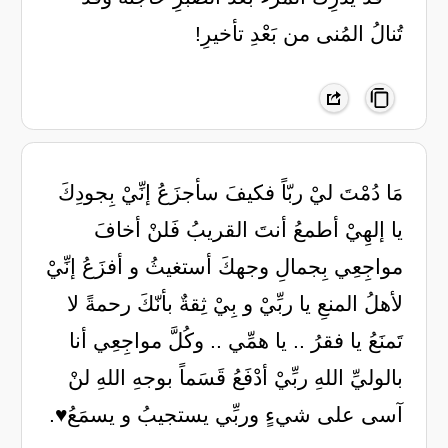
تُنالُ المُنى من بَعْدِ تأخيرِ!
مَا دُمْتَ ليْ ربّاً فكيفَ سأجزَعُ إنِّيْ بِجودِكَ
يا إلهِيْ أطمعُ أنتَ القريبُ فَلنْ أخافَ
مواجِعِي بِجمالِ وجهكَ أستغيثُ و أفزَعُ إنِّيْ
لأهلُ المنعِ يا ربِّيْ و بِيْ ثِقةٌ بأنّكَ رحمةً لا
تَمنَعُ يا فقرُ .. يا همِّي .. وكُلَّ مواجِعِي أنا
بالوليِّ اللهِ ربِّيْ أدْفَعُ قَسَماً بوجهِ اللهِ لنْ
آسى على شيءٍ وربِّي يستجيبُ و يسمَعُ♥️.