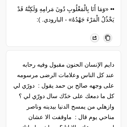
•• «وَمَا أَنَا بِالْمَغْلُوبِ دُونَ مَرامِهِ وَلَكِنَّهُ قَدْ
يَخْذُلُ الْمَرْءَ جَهْدُهُ» - البارودي. ):
‏دايم الإنسان الحنون مقبول وفيه رحابه
عند ‏كل الناس وعلامات الرضى مرسومه
على وجهه ‏صالح بن حمد يقول : ‏ دورًي لي
كل ما دمعك على خدّك سال ‏دورّي لي ؟
وازهلي من يمسح الدنيا بيدينه ‏وناصر
مناحي يوم قال : ‏ ماوقفت الا عشان