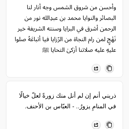
وأحسن من شروق الشمس وجه أنار لنا
البصائر والنوايا محمد بن عبدِالله نور من
الرحمن أشرق في البرايا وسنته الشريفة خير
نَهْجٍ لمن رام النجاة من الرّزايا فيا أتباعَهُ صلوا
عليهِ عليه صلاتنا أزكىٰ التحايا ﷺ
ذريني أنم إن لم أنل منك زورةً لعلّ خيالًا
في المنامِ يزورُ.. - العبّاس بن الأحنف.