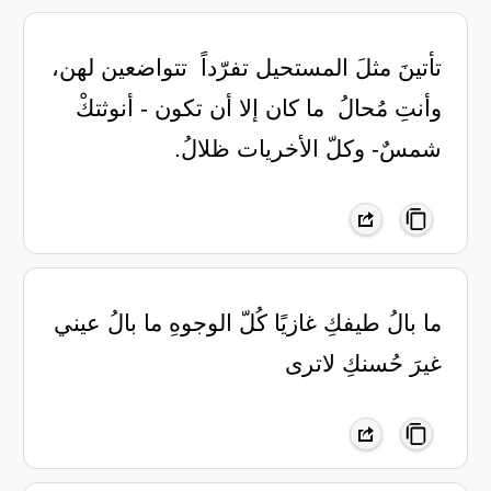
تأتينَ مثلَ المستحيل تفرّداً ‏ تتواضعين لهن،
وأنتِ مُحالُ ‏ ما كان إلا أن تكون - أنوثتكْ ‏
شمسٌ- وكلّ الأخريات ظلالُ.
ما بالُ طيفكِ غازيًا كُلّ الوجوهِ ما بالُ عيني
غيرَ حُسنكِ لاترى