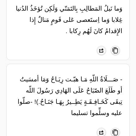
وَما نَيلُ المَطالِبِ بِالتَمَنّي ‏وَلَكِن تُؤخَذُ الدُنيا
غِلابا ‏وَما اِستَعصى عَلى قَومٍ مَنالٌ ‏إِذا
الإِقدامُ كانَ لَهُم رِكابا .
- صَـــلَاةُ اللّهِ مَـا هبّـت رِيَـاحُ وَمَا أمسَيتُ
أو طَلَعَ الصّبَاحُ عَلَى الهَادِي رَسُولَ اللّه
تِبقَى كَخَـافِـقَـةٍ يَطِــيرُ بِهَـا جَنَـاحُ.)! -صلّوا
عليه وسلِّموا تسليما