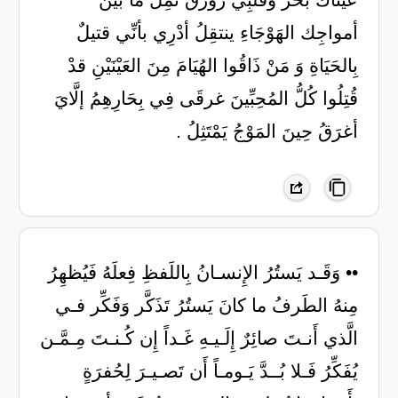
أمواجِك الهَوْجَاءِ ينتقِلُ ‏أدْرِي بأنِّي قتيلٌ
بِالحَيَاةِ وَ مَنْ ‏ذَاقُوا الهُيَامَ مِنَ العَيْنَيْنِ قدْ
قُتِلُوا ‏كُلُّ المُحِبِّينَ غرقَى فِي بِحَارِهِمُ ‏إلَّايَ
أغرَقُ حِينَ المَوْجُ يَمْتَثِلُ .
•• وَقَـد يَستُرُ الإِنسـانُ بِاللَفظِ فِعلَهُ فَيُظهِرُ
مِنهُ الطَرفُ ما كانَ يَستُرُ تَذَكَّر وَفَكِّر فـي
الَّذي أَنـتَ صائِرٌ إِلَـيـهِ غَـداً إِن كُـنـتَ مِـمَّـن
يُفَكِّرُ فَـلا بُــدَّ يَـومـاً أَن تَصـيـرَ لِحُفرَةٍ