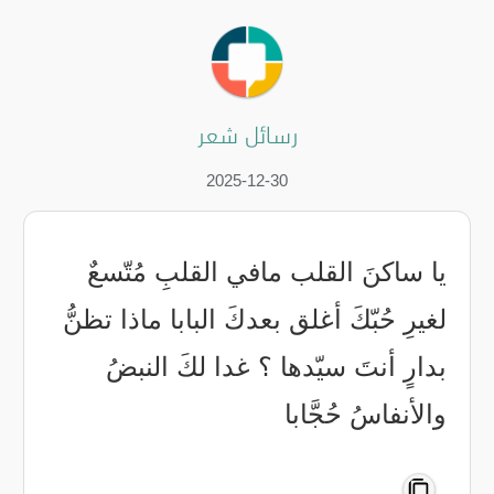
رسائل شعر
2025-12-30
‏يا ساكنَ القلب مافي القلبِ مُتّسعٌ
لغيرِ حُبّكَ أغلق بعدكَ البابا ماذا تظنُّ
بدارٍ أنتَ سيّدها ؟ غدا لكَ النبضُ
واﻷنفاسُ حُجَّابا