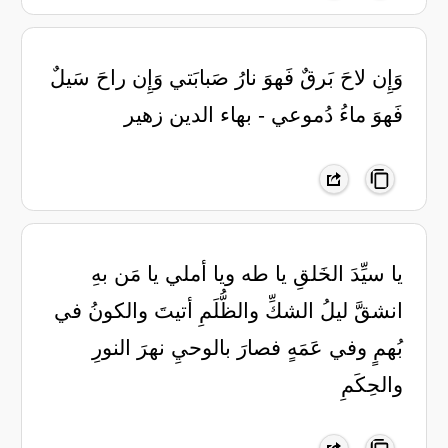
وَإِن لاحَ بَرقٌ فَهوَ نارُ صَبابَتي وَإِن راحَ سَيلٌ
فَهوَ ماءُ دُموعي - بهاء الدين زهير
يا سيِّدَ الخَلقِ يا طه ويا أملي يا مَن بهِ
انشقَّ ليلُ الشكِّ والظُّلَمِ أتيتَ والكونُ في
بُهمٍ وفي عَمَهٍ فصارَ بالوحيِ نهرَ النورِ
والحِكَمِ