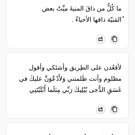
ما كُلُّ من ذاقَ المنيةَ ميِّتٌ بعض
ُالمَنيّة ذاقها الأحياءُ .
لأقعُدن على الطِريق وأشتَكي وأقول
مظلوم وأنت ظَلمتني وَلأَدْعُوَنَّ عليكَ في
غَسَقِ الدُّجى يُبْلِيكَ رَبِّي مِثلَما أَبْلَيْتَنِي