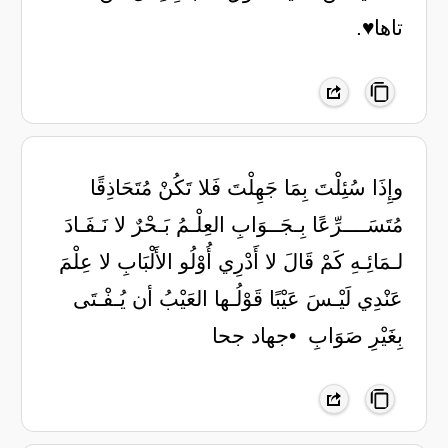
تاها♥️.
‏وإِذَا سُئِلْتَ بِمَا جَهِلْتَ فَلا تَكُنْ ‏مُتَحَاذِقًا
مُتَسَــــرِّعًا بِـجَــوَابِ ‏العِلْـمُ بَـحْرٌ لا نَـفَـادَ
لـمَائِـهِ ‏كَمْ قَالَ لا أَدْرِي أُوْلُو الأَلْبَابِ ‏لا عِلْمَ
عَنْدِي لَيْـسَ عَيْبًا قَوْلُـها ‏العَيْبُ أن يُـفْـتَى
بِغَيْرِ صَوَابِ ‏ ‏•جهاد جحا