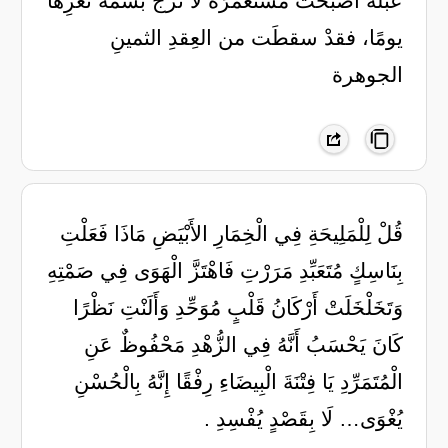
عبلةَ أصبحَتْ مُستعمَرَة ‏لا ترجُ بسمةَ ثغرِها
يومًا، فقدْ ‏سقطَت من العِقدِ الثمينِ
الجوهرة
قُلْ لِلْمَلِيحَةِ فِي الْخِمَارِ الأَبْيَضِ مَاذَا فَعَلْتِ
بِنَاسِكٍ مُتَعَبِّدِ مَرَرْتِ فَاهْتَزَّ الْهَوَى فِي صَمْتِهِ
وَتَخَلْخَلَتْ أَرْكَانُ قَلْبٍ مُوَحِّدِ وَأَلَنْتِ نَظْرًا
كَانَ يَحْسَبُ أَنَّهُ فِي الزُّهْدِ مَحْفُوظٌ عَنِ
الْمُتَمَرِّدِ يَا فِتْنَةَ الْبِيضَاءِ رِفْقًا إِنَّهُ بِالْحُسْنِ
يُغْوَى… لَا بِقَصْدٍ يُفْسِدِ .