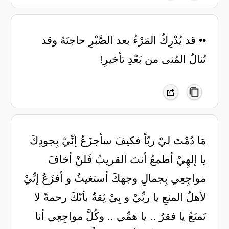
•• قد يُدْرِكُ المَرْءُ بعد الصَّبْرِ حاجتَهُ ‏وقد
تُنالُ المُنى من بَعْدِ تأخيرِ!
مَا دُمْتَ ليْ ربّاً فكيفَ سأجزَعُ إنِّيْ بِجودِكَ
يا إلهِيْ أطمعُ أنتَ القريبُ فَلنْ أخافَ
مواجِعِي بِجمالِ وجهكَ أستغيثُ و أفزَعُ إنِّيْ
لأهلُ المنعِ يا ربِّيْ و بِيْ ثِقةٌ بأنّكَ رحمةً لا
تَمنَعُ يا فقرُ .. يا همِّي .. وكُلَّ مواجِعِي أنا