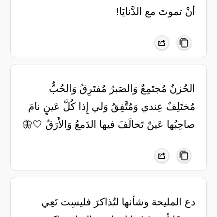
أنْ تموتَ مع الدَّنايَا!
الحُزنُ مُجتَمِعٌ وَالصَبرُ مُفتَرِقُ وَالحُبُّ
مُختَلِفٌ عِندي وَمُتَّفِقُ وَلي إِذا كُلَّ عَينٍ نامَ
صاحِبُها عَينٌ تَحالَفَ فيها الدَمعُ وَالأَرَقُ 🤍🦋
دع المليحة وشأنها لتُذاكرَ فليسِت تَعِي