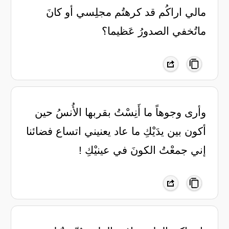
‏مالي اراكُم قد كرهتُم مجلِسي أو كانَ
ماتُخفي الصدورُ عَظيما؟
‏وأرى وجوهاً ما أَنِسْتُ بقربها الأُنسُ حين
أكون بين يدَيْكِ ما عاد يعنيني اتساع فضائنا
إني جمعْتُ الكونَ في عينيْكِ !