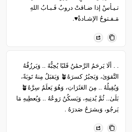
تـيـأسْ إذا ضـاقتْ دروبٌ فَـبـابُ اللهِ
مَـفـتوحُ الإشـادةْ♥️.
. . ألَا يَرحَمُ الرَّحمَٰنُ قَلبًا يُحِبُّهُ .. وَيَرزُقُهُ
التَّقوَىٰ، وَيَجبُرُ كسرَهُ🪴 وَيَقبَلُ مِنهُ تَوبَةً،
وَيُقِيلُهُ .. مِنَ العَثَرَاتِ، وَهُوَ يَعلَمُ سِرَّهُ🪴
بَلَىٰ.. ثُمَّ يُدنِيهِ، وَيَسكُنُ رَوعُهُ .. وَيُعطِيهِ مَا
يَرجُو، وَيشرَحُ صَدرَهُ .