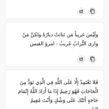
ولَيْسَ غريباً مَن تَنائتْ ديارُهُ ‏ولكنَّ مَنْ
وارى التُّرابُ غَريبُ - امرؤ القيس
‏فَلا تَعْتَمِدْ إِلَّا عَلَى اللَّهِ فِي الَّذِي ‏تَوَدُّ مِنَ
الْحَاجَاتِ فَهْوَ رَحِيمُ ‏إِذَا مَا أَرَادَ اللَّهُ إِتْمَامَ
حَاجَةٍ ‏أَتَتْكَ عَلَى وَشْكٍ وَأَنْتَ مُقِيمُ