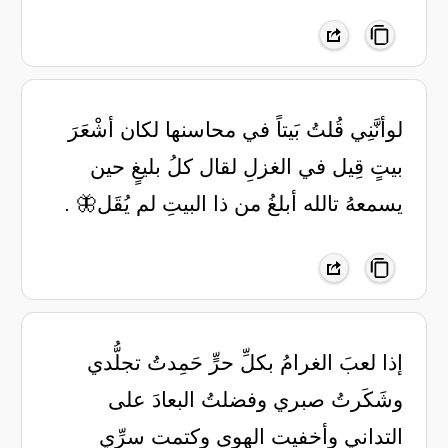
لوأنَّنِي قُلتُ بَيتاً في محاسنها لكان أشْعَرَ
بيتٍ قِيل في الغزلِ لقال كلُ بليغٍ حين
يسمعهُ تالله أبلغُ من ذا البيتِ لم يُقَل🦋 .
إذا لعبَ الغرامُ بكلِّ حرٍّ ‏حَمِدتُ تجلُّدي
وشَكَرتُ صبري ‏وفضلتُ البعادَ على
التداني ‏وأخفيت الهوى وكتمت سرِّي