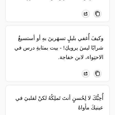
‏وكيفَ أُغفي بليلٍ تسهَرينَ بهِ ‏أو أستسيغُ
شرابًا ليسَ يرويكِ! ‏- بيت بمثابةِ درس في
الاحتِواء، لابن خفاجة.
أُحِبُّكَ لا لِحُسنٍ أنتَ تَملِكُهُ لكنْ لقلبيَ في
عينيكَ مأواهُ