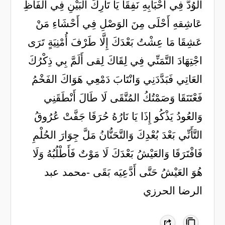
الوُدُّ فِي أَحْبَابِهِ نَفِقَا يَا تَارِكَ البَيْنِ فِي أَلْفَاظِ
عَاشِقهِ أَحْلَى مِنَ الوَصْلِ فِي أَحْشَاءِ مَنْ
عَشِقَا مَا عِشْتُ بَعْدَكَ إِلَّا طَرْفَ أُمْنِيَةٍ تَرَى
اجْتِهَادَ التَّمَنِّي فِي لِقَاكَ لِقى أَلَمَّ بِي ذِكْرُكَ
العَاتِي فَبَدَّدَنِي وَانْتَابَ دَمْعِي هَوَاكَ الفَخْمُ
فَعْتَنَقَا وَصَمْتُكُ المُتَّقَى لَا طَالَ أَنْطَقَنِي
وَالعُودُ يَذْكُو إِذَا يَا نَارُهُ حُرَقَا جَفَّتْ عُرُوقُ
التَّأَنِّي بَعْدَ بُعْدِكَ وَالتَّحَنُّانُ مَلَّ جِوَارَ الحُلْمِ
فَافْتَرَقَا وَالعَيْشُ بَعْدَكَ لَا مَوْتٌ فَأَطْلُبُهُ وَلَا
هُوَ العَيْشُ حَتَّى أَدَّعِيَه بَقَى -محمد عبد
الرضا الحرزي