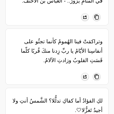
في المنامِ يزورُ.. - العبّاس بن الأحنف.
‏وتراكمَتْ فينا الهُمومُ كأنما ‏تجثُو على
أنفاسِنا الأيّامُ ‏يا ربِّ زِدنا منكَ قُربًا كلّما
‏قَسَتِ القلوبُ وزادتِ الآلامُ.
لكِ الفؤادُ أما كفاكِ تدلُّلا؟ ‏الشَّمسُ أنتِ ولا
أجيدُ تَغزُّلا🤍.