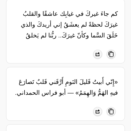
كم جاءَ غيركَ في غيابِك عاشقًا والقلبُ
غيرَكَ لحظةً لم يعشَقُ إني أريدكَ والذي
خَلَقَ السَّما وكأنّ غيرَكَ.. ربُّنا لم يَخلقُ
«إِنّي أَبيتُ قَليلَ النَومِ أَرَّقَني ‏قَلبٌ تَصارَعَ
فيهِ الهَمُّ وَالهِمَمُ» ‏— أبو فراس الحمداني.