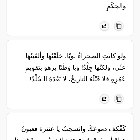
والحِكَمِ
ولو كانتِ الصحراءُ ثوبًا، خَلَعْتُهَا ‏وأَلقَيتُهَا
عنِّي، ولكنَّها جِلْدُ! ‏ويا وَطَنًا يزهو بتَقوِيمِ
عُمْرِهِ ‏فلا قَبْلَهُ التاريخُ، لا بَعْدَهُ الـخُلْدُ! .
‏كَفْكِف دموعَكَ وانسحِبْ يا عنترة ‏فعيونُ