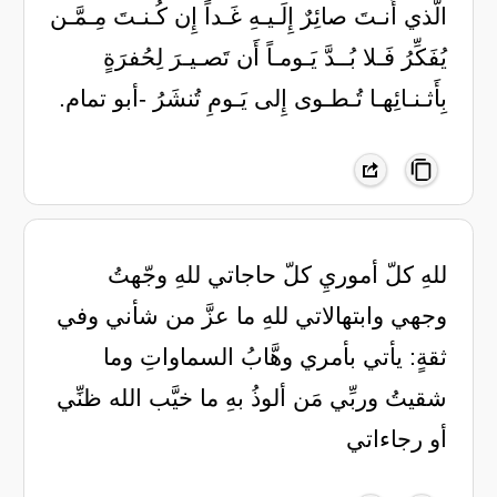
الَّذي أَنـتَ صائِرٌ إِلَـيـهِ غَـداً إِن كُـنـتَ مِـمَّـن
يُفَكِّرُ فَـلا بُــدَّ يَـومـاً أَن تَصـيـرَ لِحُفرَةٍ
بِأَثـنـائِهـا تُـطـوى إِلى يَـومِ تُنشَرُ -أبو تمام.
للهِ كلّ أموريِ كلّ حاجاتي للهِ وجّهتُ
وجهي وابتهالاتي للهِ ما عزَّ من شأني وفي
ثقةٍ: يأتي بأمري وهَّابُ السماواتِ وما
شقيتُ وربِّي مَن ألوذُ بهِ ما خيَّب الله ظنِّي
أو رجاءاتي