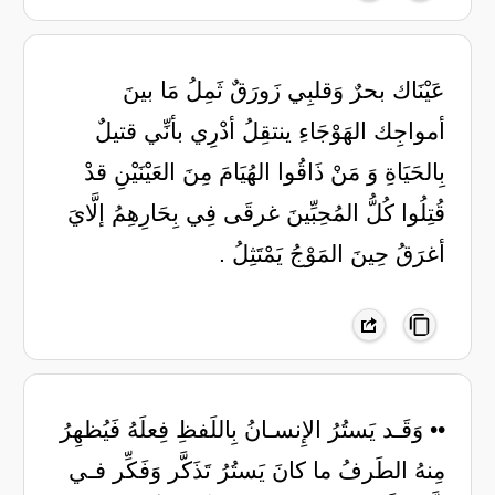
‏عَيْنَاك بحرٌ وَقلبِي زَورَقٌ ثَمِلُ ‏مَا بينَ
أمواجِك الهَوْجَاءِ ينتقِلُ ‏أدْرِي بأنِّي قتيلٌ
بِالحَيَاةِ وَ مَنْ ‏ذَاقُوا الهُيَامَ مِنَ العَيْنَيْنِ قدْ
قُتِلُوا ‏كُلُّ المُحِبِّينَ غرقَى فِي بِحَارِهِمُ ‏إلَّايَ
أغرَقُ حِينَ المَوْجُ يَمْتَثِلُ .
•• وَقَـد يَستُرُ الإِنسـانُ بِاللَفظِ فِعلَهُ فَيُظهِرُ
مِنهُ الطَرفُ ما كانَ يَستُرُ تَذَكَّر وَفَكِّر فـي