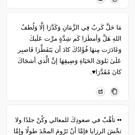
مَا حَلََّ كَربٌ فِي الزَّمَانِ وَكَدَّرَا إلَّا وَلُطفُ
اللهِ هَلَّ وَأمطَرَا كَم شِدَّةٍ مرَّت عَلَيكَ
وَغَادَرَت مِنهَا فُؤَادُكَ كادَ أن يَتَفَطَّرَا فَاصبِر
عَلَىٰ بَلوَىٰ الحَيَاةِ وَضِيقِهَا إنَّ الَّذي أشجَاكَ
كانَ مُقَدَّرَا♥️.
•• ‏تأهَّبْ في صعودِكَ للمعالي ‏وكُنْ جلدًا ولا
تخْشَ الرزايا ‏فإمَّا أنْ تَرُومَ المجْدَ طولًا ‏وإمَّا