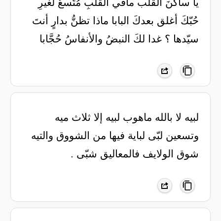
‏يا ساكنَ القلب مافي القلبِ مُتّسعٌ لغيرِ
حُبّكَ أغلق بعدكَ البابا ماذا تظنُّ بدارٍ أنتَ
سيّدها ؟ غدا لكَ النبضُ واﻷنفاسُ حُجَّابا
لبيه لا بالله ماهوب لبيه إلا ثلاث ميه
وتسعين لبّى لباية فيها من الشووق والتيه
شوق الولايف فالمعاليق شبّى .