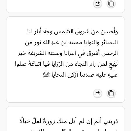
وأحسن من شروق الشمس وجه أنار لنا
البصائر والنوايا محمد بن عبدِالله نور من
الرحمن أشرق في البرايا وسنته الشريفة خير
نَهْجٍ لمن رام النجاة من الرّزايا فيا أتباعَهُ صلوا
عليهِ عليه صلاتنا أزكىٰ التحايا ﷺ
ذريني أنم إن لم أنل منك زورةً لعلّ خيالًا