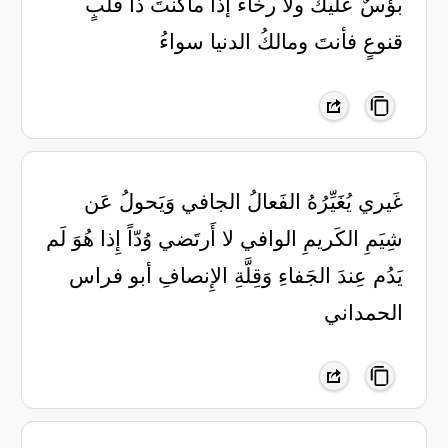
بؤسٌ عليك ولا رخاءُ ‏إذا ماكنتَ ذا قلبٍ
قنوعٍ ‏فأنتَ ومالكُ الدنيا سواءُ
‏غَيري يُغَيِّرُهُ الفَعالُ الجافي ‏وَيَحولُ عَن
شِيَمِ الكَريمِ الوافي ‏لا أَرتَضي وُدّاً إِذا هُوَ لَم
يَدُم ‏عِندَ الجَفاءِ وَقِلَّةِ الإِنصافِ ‏أبو فراس
الحمداني