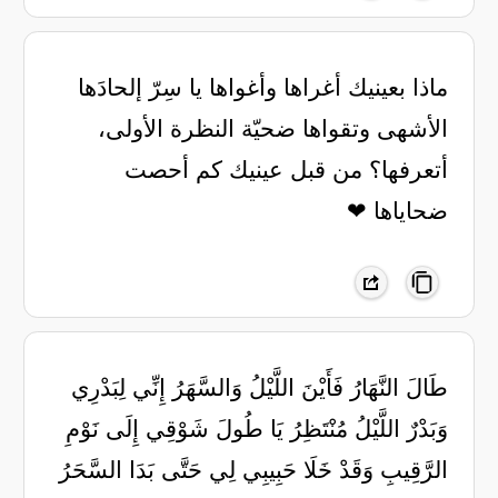
ماذا بعينيك أغراها وأغواها يا سِرّ إلحادَها
الأشهى وتقواها ضحيّة النظرة الأولى،
أتعرفها؟ من قبل عينيك كم أحصت
ضحاياها ❤
طَالَ النَّهَارُ فَأَيْنَ اللَّيْلُ وَالسَّهَرُ إِنِّي لِبَدْرِي
وَبَدْرٌ اللَّيْلُ مُنْتَظِرُ يَا طُولَ شَوْقِي إِلَى نَوْمِ
الرَّقِيبِ وَقَدْ خَلَا حَبِيبِي لِي حَتَّى بَدَا السَّحَرُ