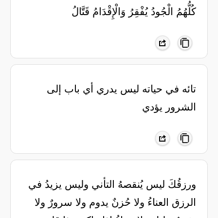
كُلُّهُمُ ‏الْجُودُ يُفْقِرُ وَالْإِقْدَامُ قَتَّالُ
تائه في حياته ليس يدري أي باب إلى
الشرور يؤدي
ورزقُكَ ليس يُنقصهُ التأني ‏وليس يزيدُ في
الرزق العناءُ ‏ولا حُزنٌ يدوم ولا سرورٌ ‏ولا