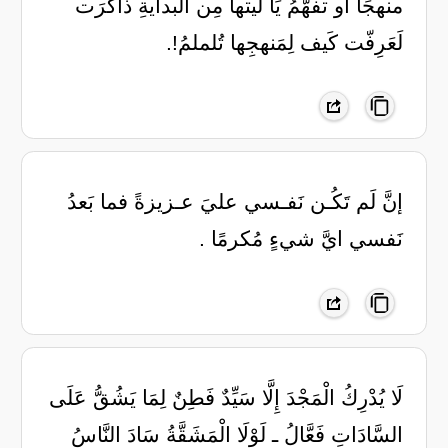
منهجًا أو تفهّمُ يَا ليتها مِن البدايةِ ذاكرَت
لَعَرِفّت كَيف لِمَنهجِها تُلملمُ!.
إنَّ لَم تَكُـن نَفـسي عليَ عـزيزةً فما بَعدُ
نَفسي ايَّ شيءٍ مُكرمًا .
‏لَا يُدْرِكُ الْمَجْدَ إِلَّا سَيِّدٌ فَطِنٌ ‏لِمَا يَشُقُّ عَلَى
السَّادَاتِ فَعَّالُ ـ ‏لَوْلَا الْمَشَقَّةُ سَادَ النَّاسُ