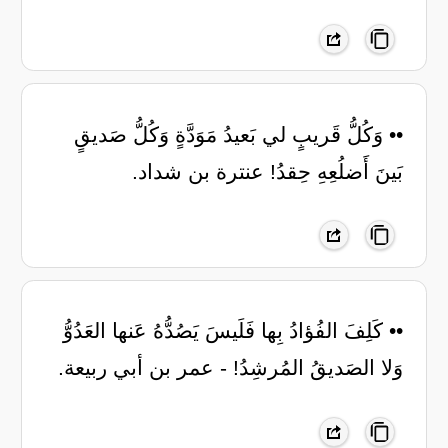
•• وَكُلُّ قَريبٍ لي بَعيدُ مَوَدَّةٍ وَكُلُّ صَديقٍ
بَينَ أَضلُعِهِ حِقدُ! عنترة بن شداد.
•• كَلِفَ الفُؤادُ بِها فَلَيسَ يَصُدُّهُ عَنها العَدُوُّ
وَلا الصَديقُ المُرشِدُ! - عمر بن أبي ربيعة.