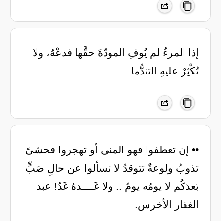
‏إذا المرءُ لم يُوفِ المودّةَ حقَّها فدعْهُ، ولا
تُكْثِرْ عليهِ التندُّما
•• ‏إن تعطفوا فهو المنى أو تهجروا فحشىً
تذوبُ ولوعةٌ تتوقدُ لا تسألوا عن حالِ صَبٍّ
بَعدَكُم لا يومُه يومٌ .. ولا غَــــدهُ غَدُ! عبد
الغفار الأخرس.