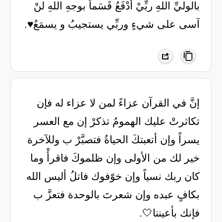
بالوليِّ اللهِ ربِّيْ أدْفَعُ قَسَماً بوجهِ اللهِ لنْ
آسى على شيءٍ وربِّي يستجيبُ و يسمَعُ♥️.
‏إنَّ في القرآن عزاءً لمن لا عزاء له فإن
تكاثرتْ عليك الهمومُ تذكرْ إن مع العسر
يسراً وإن أتعبتكَ الحياةُ فتصبَّرْ ب وللآخرة
خير لك من الأولى وإن ظلموكَ فاقرأْ وما
كان ربك نسياً وإن خوّفوك فاتلُ أليس الله
بكافٍ عبده وإن شعرتَ بالوحدة فتعزَّ ب
فإنك بأعيننا🤍.