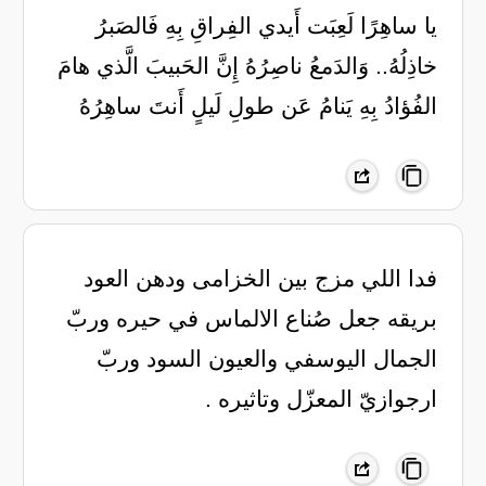
يا ساهِرًا لَعِبَت أَيدي الفِراقِ بِهِ فَالصَبرُ
خاذِلُهُ.. وَالدَمعُ ناصِرُهُ إِنَّ الحَبيبَ الَّذي هامَ
الفُؤادُ بِهِ يَنامُ عَن طولِ لَيلٍ أَنتَ ساهِرُهُ
فدا اللي مزج بين الخزامى ودهن العود
‏بريقه جعل صُناع الالماس في حيره ‏وربّ
الجمال اليوسفي والعيون السود ‏وربّ
ارجوازيّ المعزّل وتاثيره .