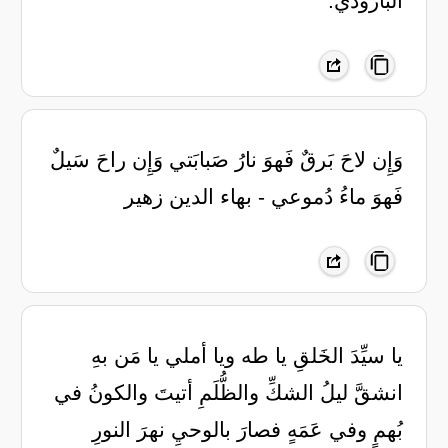
‏البارودي.
وَإِن لاحَ بَرقٌ فَهوَ نارُ صَبابَتي وَإِن راحَ سَيلٌ
فَهوَ ماءُ دُموعي - بهاء الدين زهير
يا سيِّدَ الخَلقِ يا طه ويا أملي يا مَن بهِ
انشقَّ ليلُ الشكِّ والظُّلَمِ أتيتَ والكونُ في
بُهمٍ وفي عَمَهٍ فصارَ بالوحيِ نهرَ النورِ