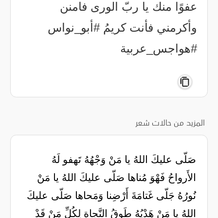
عفوًا منك يا ربّ الورى فامنن
وأكرمني فأنت كريمُ #أبو_نواس
#هواجس_عربية
المزيد من حالات شعر
صَلّى عليكَ اللهُ يا مَنْ وَجْهُهُ تَهفو لَهُ
الأَرواحُ فَهْوَ مُناها صَلّى عليكَ اللهُ يا مَنْ
نُورُهُ جَلّى غَتامَةَ أَرْضِنا وَمَحاها صَلّى عليكَ
اللهُ يا مَنْ هَدْيُهُ طَوقُ النَّجاةِ لِكُلِّ مَنْ قَدْ