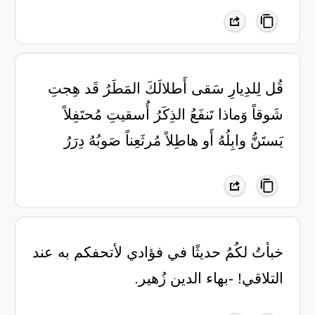
قُل لِلدِيارِ سَقى أَطلالَكَ المَطَرُ قَد هِجتِ
شَوقاً وَماذا تَنفَعُ الذِكَرُ أُسقيتِ مُحتَفِلاً
يَستَنُّ وابِلُهُ أَو هاطِلاً مُرثَعِناً صَوبُهُ دِرَرُ
خبأتُ لكُمُ حديثًا في فؤادي لأتحفكم به عند
التلاقي! -بهاء الدين زُهير.