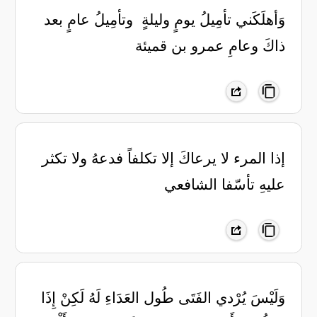
‏وَأهلَكَني تأمِيلُ يومٍ وليلةٍ ‏ وتأمِيلُ عامٍ بعد
ذاكَ وعامِ ‏عمرو بن قميئة
إذا المرء لا يرعاكَ إلا تكلفاً فدعهُ ولا تكثر
عليهِ تأسّفا الشافعي
وَلَيْسَ يُرْدي الفَتَى طُول العَدَاءِ لَهُ لَكِنْ إِذَا