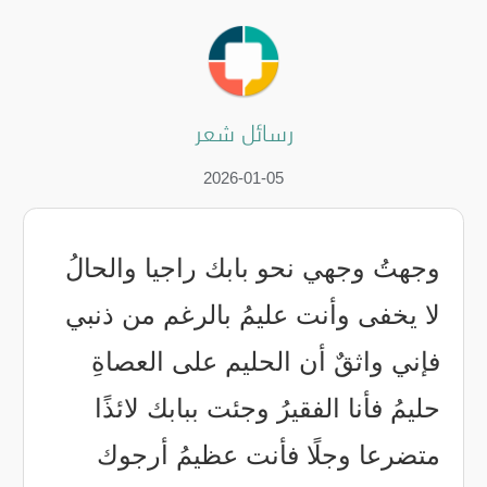
رسائل شعر
2026-01-05
وجهتُ وجهي نحو بابك راجيا والحالُ
لا يخفى وأنت عليمُ بالرغم من ذنبي
فإني واثقٌ أن الحليم على العصاةِ
حليمُ فأنا الفقيرُ وجئت ببابك لائذًا
متضرعا وجلًا فأنت عظيمُ أرجوك