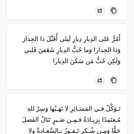
أَمُرُّ عَلى الدِيارِ دِيارِ لَيلى أُقَبِّلَ ذا الجِدارَ
وَذا الجِدارا وَما حُبُّ الدِيارِ شَغَفنَ قَلبي
وَلَكِن حُبُّ مَن سَكَنَ الدِيارا
تَـوَكَّلْ فـي المَسَـائِرِ لا تَهَـبْها وَسِرْ للهِ
مُـعتَمِدًا بِزِيـادَةْ فـمِـن صَـبرٍ تَنَالُ الفَضلَ
حَقًّا وَمِـن شُـكرٍ تَـفـوزُ بِـالسَّعـادةْ ولا