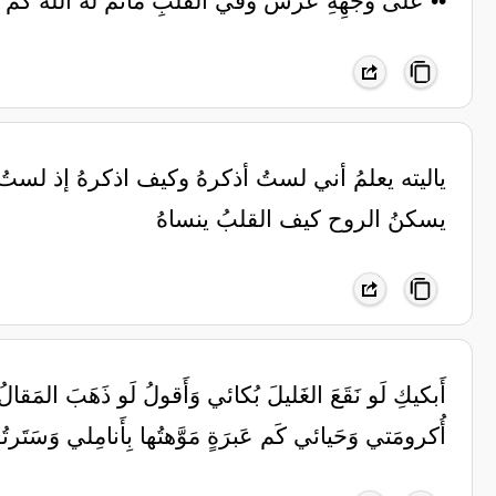
•• على وجهِهِ عُرسٌ وفي القَلبِ مَأتَمُ لهُ اللهُ كَ
ياليته يعلمُ أني لستُ أذكرهُ وكيف اذكرهُ إذ لستُ
يسكنُ الروح كيف القلبُ ينساهُ
أَبكيكِ لَو نَقَعَ الغَليلَ بُكائي وَأَقولُ لَو ذَهَبَ المَقالُ
أُكرومَتي وَحَيائي كَم عَبرَةٍ مَوَّهتُها بِأَنامِلي وَسَتَرتُها