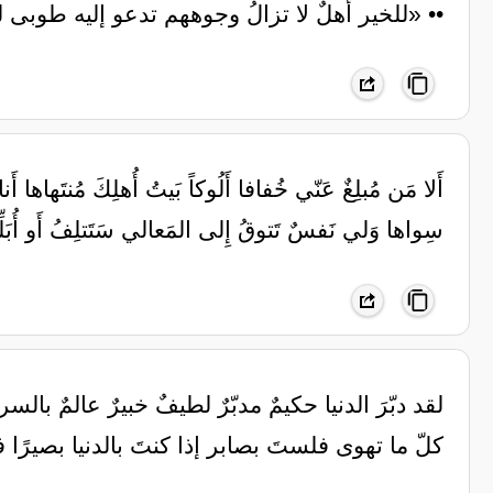
•• «للخير أهلٌ لا تزالُ وجوههم تدعو إليه طوبى ل
أَلا مَن مُبلِغٌ عَنّي خُفافا أَلُوكاً بَيتُ أُهلِكَ مُنتَهاها أ
سِواها وَلي نَفسٌ تَتوقُ إِلى المَعالي سَتَتلِفُ أَو أُب
‏لقد دبّرَ الدنيا حكيمٌ مدبّرٌ ‏لطيفٌ خبيرٌ عالمٌ با
كلّ ما تهوى فلستَ بصابر ‏إذا كنتَ بالدنيا بصيرًا فإنّ