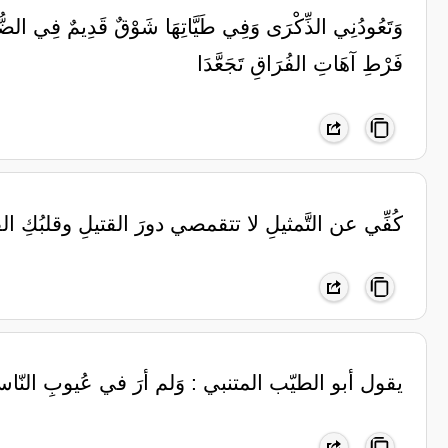
وَتَعُودُنِي الذِّكْرَى وَفِي طَيَّاتِهَا شَوْقٌ قَدِيمٌ فِي الضُّلُوعِ ت
فَرْطِ آهَاتِ الفُرَاقِ تَجَعَّدَا
‏كُفِّي عن التَّمثيلِ لا تتقمصي دورَ القتيلِ وقلبُكِ القتَ
‏يقول أبو الطيّب المتنبي : ‏وَلم أرَ في عُيوبِ النّاسِ شَ