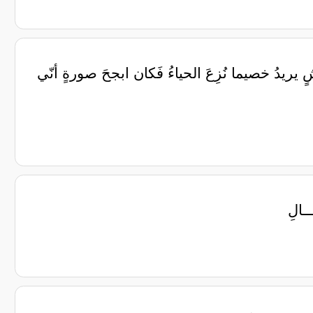
 يريدُ خصيما نُزِعَ الحياءُ فَكان ابجحَ صورةٍ أنّي
ــالِ