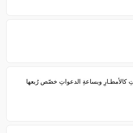
اتِ كالأمطـارِ وبساعةِ الدعواتِ خصّص رُبعها