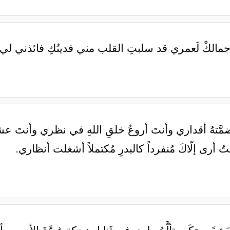
 جمالكْ لَعمري قد سلبتِ القلب مني فديتُكِ فائذني ل
 ضمَّتهُ أقداري وأنتَ أروعُ خلقِ اللهِ في نظري وأنتَ
ُ أرى إلّاكَ مُنفرداً كالبدرِ مُكتملاً أشغلت أنظاري.