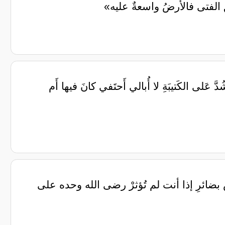
 الفتى فالأرضُ واسعةٌ عليه»
َشُدَّ عَلى الكَتيبَةِ لا أُبالي أَحتَفي كانَ فيها أَم
يس بضائرِ ‏إذا أنت لم تُؤثرْ رضى الله وحده ‏على