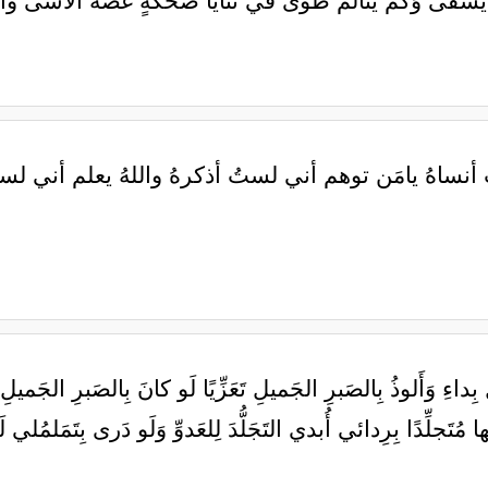
م يَشقَى وَكَم يتألَّمُ طوى في ثَنايا ضحكةٍ غصَّةَ الأسى و
 أنساهُ يامَن توهم أني لستُ أذكرهُ واللهُ يعلم أني ل
 بِداءِ وَأَلوذُ بِالصَبرِ الجَميلِ تَعَزِّيًا لَو كانَ بِالصَبرِ الجَ
 مُتَجلِّدًا بِرِدائي أُبدي التَجَلُّدَ لِلعَدوِّ وَلَو دَرى بِتَمَلمُ