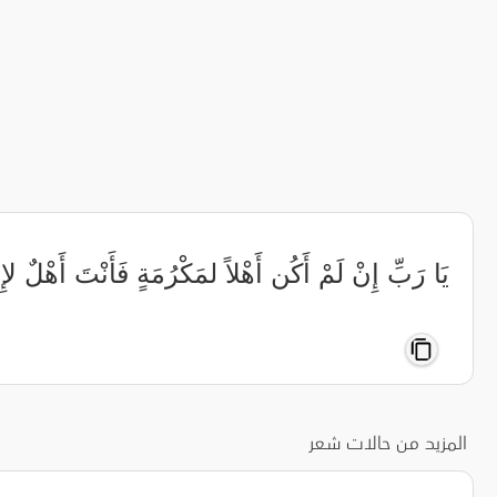
‏يَا رَبِّ إِنْ لَمْ أَكُن أَهْلاً لمَكْرُمَةٍ ‏فَأَنْتَ أَهْلٌ 
المزيد من حالات شعر