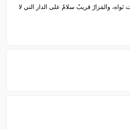
َواه، والمَزارُ قريبُ ‏سلامٌ على الدار التي لا