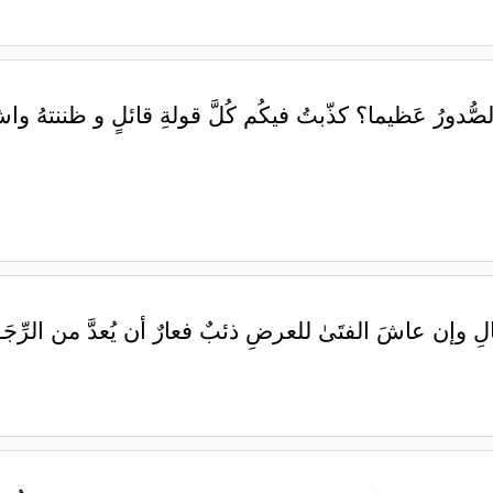
ورُ عَظيما؟ كذّبتُ فيكُم كُلَّ قولةِ قائلٍ و ظننتهُ واشٍ
ـــجمَالِ وإن عاشَ الفتَىٰ للعرضِ ذئبٌ فعارٌ أن يُعدَّ من الرِّجَـ