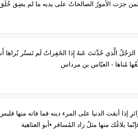
من جرَت الأمورُ الصالحاتُ على يديه ما لم يضِق خُلُق
َنا الرَجُلُ الَّذي حُدِّثتَ عَنهُ إِذا الخَفِراتُ لَم تَستُر بُراها أ
َلِّغُها مُناها - العبّاس بن مرداس
لسرائرِ ‏إذا أبقت الدنيا على المرء دينه ‏فما فاته منها فل
ما ‏بلاغُك منها مثلُ زاد المُسافر ‏•أبو العتاهية