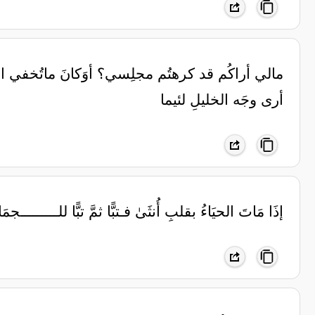
مالي أراكُم قد كرهتُم مجلِسي؟ أوَكانَ ماتُخفي الصُّد
أرى وجَه الخليلِ لئيما
إذَا مَاتَ الحيَاءُ بقلبِ أُنثَىٰ فـتبًّا ثمَّ تبًّا للــــــ