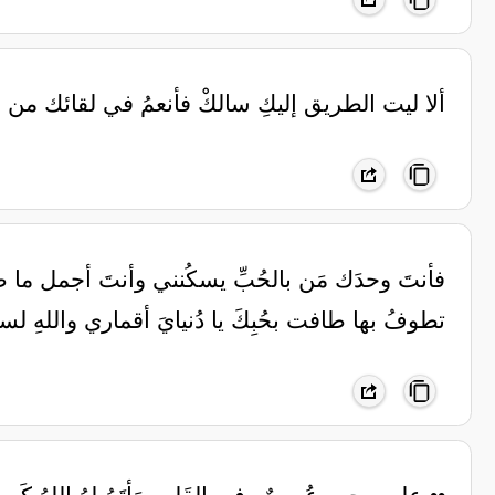
‏ألا ليت الطريق إليكِ سالكْ فأنعمُ في لقائك من
فأنتَ وحدَك مَن بالحُبِّ يسكُنني وأنتَ أجمل ما
تطوفُ بها طافت بحُبِكَ يا دُنيايَ أقماري واللهِ لست