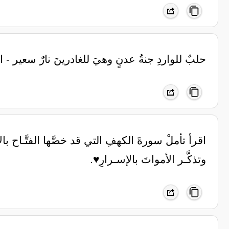
‏حلبٌ للواردِ جنةُ عدنٍ ‏وهيَ للغادرينَ نارٌ سعير ‏-
اقرأ تأملْ سورةَ الكهفِ التي قد خصَّها الفتَّـاح 
وتذكَّـر الأمواتَ بالإسـرارِ♥️.