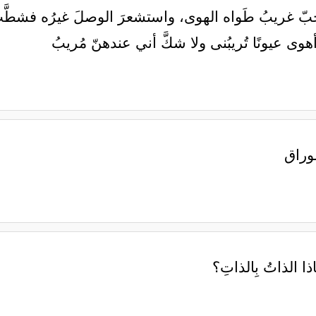
بّ غريبُ ‏طَواه الهوى، واستشعرَ الوصلَ غيرُه ‏فشطَّت ن
وى عيونًا تُريبُنى ‏ولا شكَّ أني عندهنّ مُريبُ
 الوراق
ا الذاتُ بِالذاتِ؟