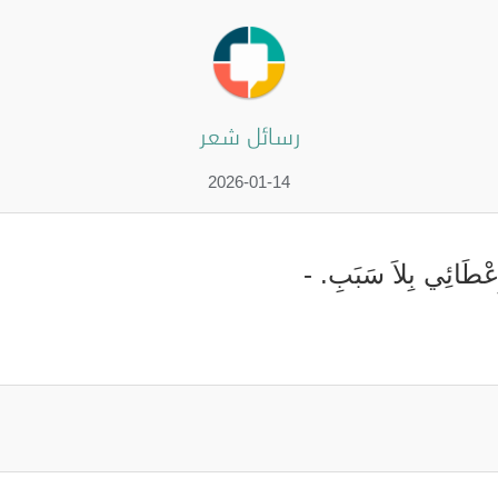
رسائل شعر
2026-01-14
لإِعْطَائِي بِلاَ سَبَبِ. -