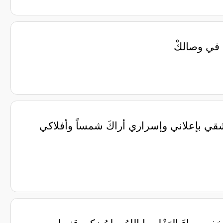
ي في وصالكْ
 عشقي بإعلاني وإسراري أراكَ شمساً وأفلاكي