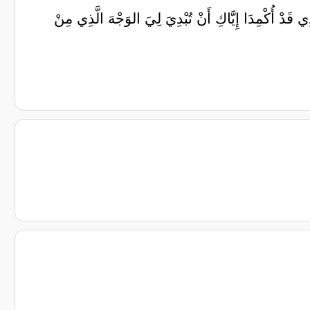
ي قَدْ أُكْمِدَا إِيَّاكِ أَنْ تُبْدِيَ لِيَ الوَجْهَ الَّذِي مِنْ