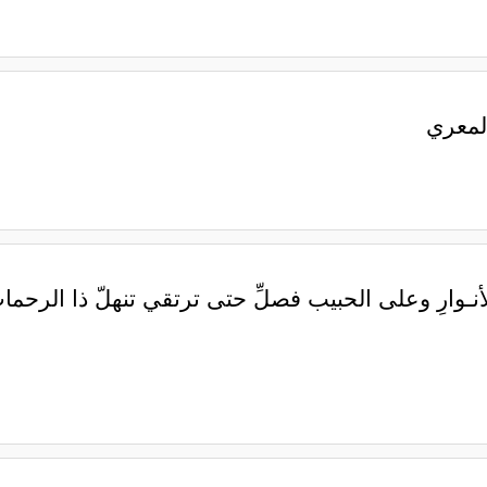
 المعري
بالأنـوارِ وعلى الحبيب فصلِّ حتى ترتقي تنهلّ ذا الرحم