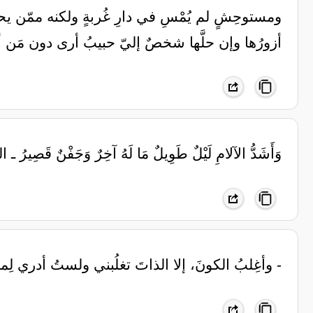
ومستوحِشٍ لم يُمْسِ في دارِ غُربةٍ ‏ولكنه ممّن يح
أزورُها ‏وإن حلَّها شخصٌ إليّ حبيبُ ‏أرى دون مَن أه
‏وَأَشَدُّ الآلامِ لَيْلٌ طَوِيلٌ مَا لَهُ آخِرٌ وَجَفْنٌ قَصِيرُ ـ
- وأغِلبُ الكونَ، إلا الذاتَ تغلُبني ولستُ أدري لِماذ