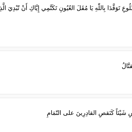
َوَقَّدَا بِاللّٰهِ يَا مُقَلَ العُيُونِ تَكَتَّمِي إِيَّاكِ أَنْ تُبْدِيَ الَّذِ
ّالُ
يْئاً ‏كَنَقصِ القادِرِينَ على التّمَامِ