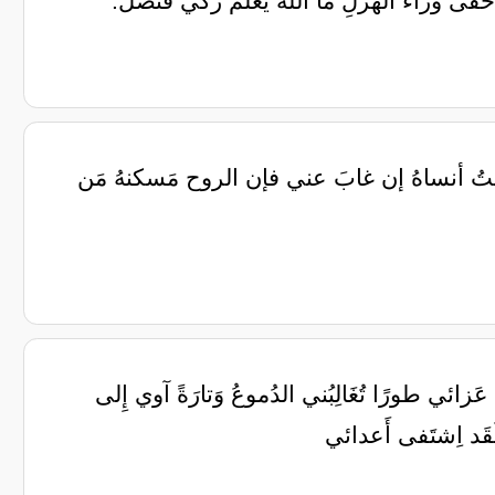
أخفى وراءَ الهَزْلِ ما اللهُ يعلمُ زكي قنصل.
ستُ أنساهُ إن غابَ عني فإن الروح مَسكنهُ مَن
ميلِ عَزائي طورًا تُغَالِبُني الدُموعُ وَتارَةً آوي إِلى
لي لَقَد اِشتَفى أَعدائي