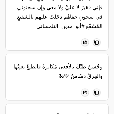
فإني فقيرٌ لا عليَّ ولا معي وإن سجنوني
في سجونِ جفاهُم دخَلتُ عليهم بالشفيعِ
المُشَفَّعِ #أبو_مدين_التلمساني
وحُسنُ ظنِّكَ بالأفعىٰ مُكابرةٌ ‏فالطبعُ يغلِبُها
والعِرقُ دسّاسُ 💚🐍