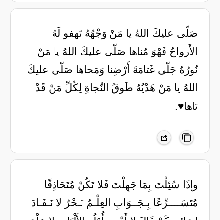
صَلّى عليكَ اللهُ يا مَنْ وَجْهُهُ تَهفو لَهُ
الأَرواحُ فَهْوَ مُناها صَلّى عليكَ اللهُ يا مَنْ
نُورُهُ جَلّى غَتامَةَ أَرْضِنا وَمَحاها صَلّى عليكَ
اللهُ يا مَنْ هَدْيُهُ طَوقُ النَّجاةِ لِكُلِّ مَنْ قَدْ
تاها♥️.
‏وإِذَا سُئِلْتَ بِمَا جَهِلْتَ فَلا تَكُنْ ‏مُتَحَاذِقًا
مُتَسَــــرِّعًا بِـجَــوَابِ ‏العِلْـمُ بَـحْرٌ لا نَـفَـادَ