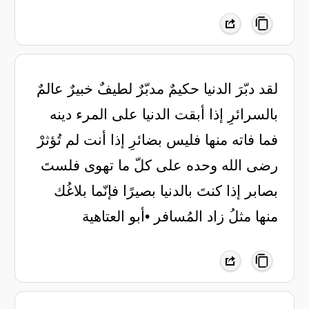
‏لقد دبّرَ الدنيا حكيمٌ مدبّرٌ ‏لطيفٌ خبيرٌ عالمٌ
بالسرائرِ ‏إذا أبقت الدنيا على المرء دينه
‏فما فاته منها فليس بضائرِ ‏إذا أنت لم تُؤثرْ
رضى الله وحده ‏على كلّ ما تهوى فلستَ
بصابر ‏إذا كنتَ بالدنيا بصيرًا فإنّما ‏بلاغُك
منها مثلُ زاد المُسافر ‏•أبو العتاهية