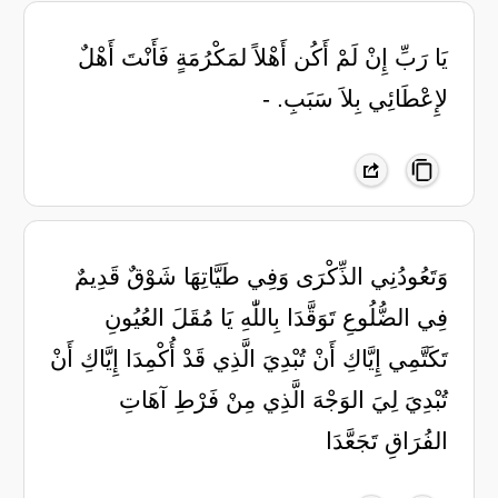
‏يَا رَبِّ إِنْ لَمْ أَكُن أَهْلاً لمَكْرُمَةٍ ‏فَأَنْتَ أَهْلٌ
لإِعْطَائِي بِلاَ سَبَبِ. -
وَتَعُودُنِي الذِّكْرَى وَفِي طَيَّاتِهَا شَوْقٌ قَدِيمٌ
فِي الضُّلُوعِ تَوَقَّدَا بِاللّٰهِ يَا مُقَلَ العُيُونِ
تَكَتَّمِي إِيَّاكِ أَنْ تُبْدِيَ الَّذِي قَدْ أُكْمِدَا إِيَّاكِ أَنْ
تُبْدِيَ لِيَ الوَجْهَ الَّذِي مِنْ فَرْطِ آهَاتِ
الفُرَاقِ تَجَعَّدَا