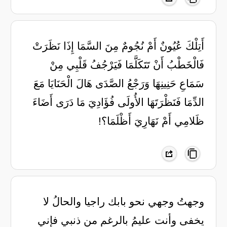
أَتِلْكَ عُيُونٌ أَمْ نُجُومٌ مِنَ السَّمَا إِذَا نَظَرَتْ
فَالْخَطْبُ أَنْ تَتَكَلَّمَا فَيَرْجُفُ قَلْبِي مِنْ
سَمَاعِ حَنِينِهَا وَرَجْعُ الصَّدَى هَالَ الْحَنَايَا مَعَ
الدِّمَا فَنَظْرَتَهَا الأُولَى فُؤَادِيَ مَا دَرَى أَضَاءَ
ظَلامِي أَمْ نَهَارِيَ أَظْلَمَا؟!
وجهتُ وجهي نحو بابك راجيا والحالُ لا
يخفى وأنت عليمُ بالرغم من ذنبي فإني