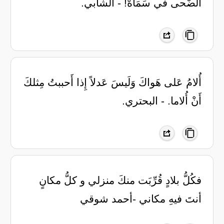
الضُّحى في سَمَاهْ! ‏- الشابي.
أُلامُ عَلى هَواكَ وَلَيسَ عَدلاً ‏إِذا أَحببتُ مِثلكَ
أَنْ أُلاما. ‏- البحتري.
فكُلُّ بلادٍ قُرِّبَت منكَ منزلي ‏و كلُّ مكانٍ
أنتَ فيهِ مكاني -أحمد شوقي