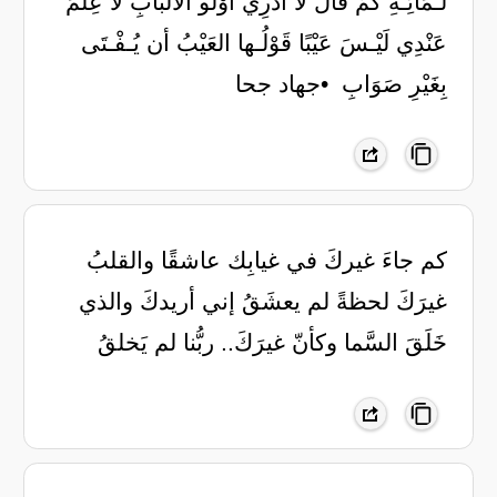
لـمَائِـهِ ‏كَمْ قَالَ لا أَدْرِي أُوْلُو الأَلْبَابِ ‏لا عِلْمَ
عَنْدِي لَيْـسَ عَيْبًا قَوْلُـها ‏العَيْبُ أن يُـفْـتَى
بِغَيْرِ صَوَابِ ‏ ‏•جهاد جحا
كم جاءَ غيركَ في غيابِك عاشقًا والقلبُ
غيرَكَ لحظةً لم يعشَقُ إني أريدكَ والذي
خَلَقَ السَّما وكأنّ غيرَكَ.. ربُّنا لم يَخلقُ