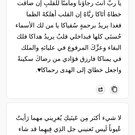
يا ربَّ أنتَ رجاؤنا ومآمنًا للقلبِ إن ضاقت
خطاهُ أتَاكا ربَّاهُ إن القلب أهلكهُ الظما
فغدا يريدُ برحمةٍ سُقياكا يا من لك الأسماء
حُسنَى كلها فبداخلي قلبٌ يريدُ هداكا فلك
البقاء وعزَّكَ المرفوع في عليائهِ والملك
في يمناكا فارزق فؤادي من رضاكَ سكينةً
واجعل خطايَ إلى الهدى رحماكا♥️.
لا شيء أكثر مِن عَينَيكِ يُغرِيني ‌مهما رَأيتُ
عُيوناً لَيس تَعنيني جل الذِي فِيهِما قد شاء