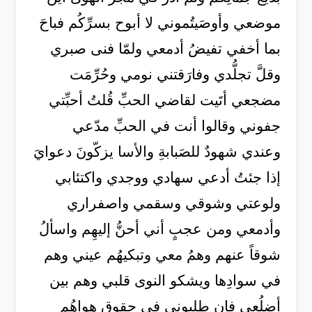
موضعي وأوصَيتُموني لا أبوح بسرِّكُم فباحَ
بما أخفي تفيضُ أدمعي ولمّا فنى صبري
وقلَّ تجلُّدي وفارَقتني نومي وحُرِّمَت
مضجعي أتَيت لقاضي الحبِّ قُلتُ أحبِّتي
جفوني وقالوا أنت في الحبِّ مدّعي
وعندي شهودٌ للصَبابةِ والأسا يزكّونَ دعوايَ
إذا جئتُ أدعي سهادي ووجدي واكتئابي
ولوعتي وشوقي وسقمي واصفراري
وأدمعي ومن عجبٍ أني أحنُّ إليهِم واسألُ
شوقاً عنهم وهمُ معي وتبكيهُم عيني وهم
في سوادِها ويشكو النوى قلبي وهم بين
أضلُعي فإن طلبوني في حقوقِ هواهُم