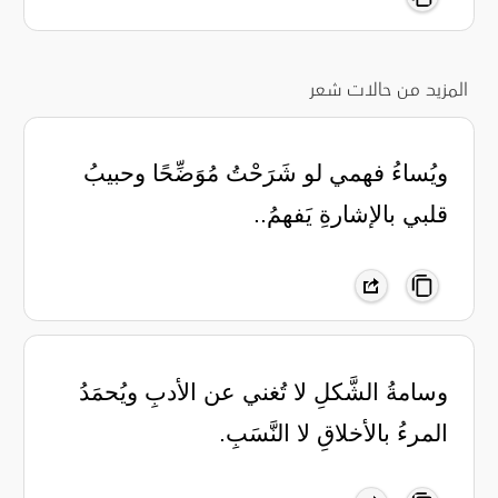
المزيد من حالات شعر
‏ويُساءُ فهمي لو شَرَحْتُ مُوَضِّحًا وحبيبُ
قلبي بالإشارةِ يَفهمُ..
وسامةُ الشَّكلِ لا تُغني عن الأدبِ ‏ويُحمَدُ
المرءُ بالأخلاقِ لا النَّسَبِ.