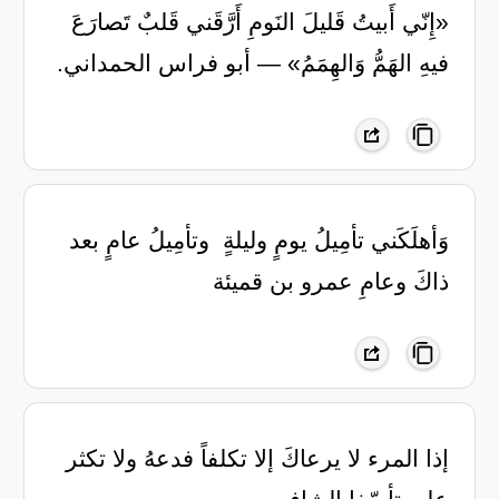
«إِنّي أَبيتُ قَليلَ النَومِ أَرَّقَني ‏قَلبٌ تَصارَعَ
فيهِ الهَمُّ وَالهِمَمُ» ‏— أبو فراس الحمداني.
‏وَأهلَكَني تأمِيلُ يومٍ وليلةٍ ‏ وتأمِيلُ عامٍ بعد
ذاكَ وعامِ ‏عمرو بن قميئة
إذا المرء لا يرعاكَ إلا تكلفاً فدعهُ ولا تكثر