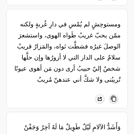
ومستوحِشٍ لم يُمْسِ في دارِ غُربةٍ ‏ولكنه
ممّن يحبّ غريبُ ‏طَواه الهوى، واستشعرَ
الوصلَ غيرُه ‏فشطَّت نَواه، والمَزارُ قريبُ
‏سلامٌ على الدار التي لا أزورُها ‏وإن حلَّها
شخصٌ إليّ حبيبُ ‏أرى دون مَن أهوى عيونًا
تُريبُنى ‏ولا شكَّ أني عندهنّ مُريبُ
‏وَأَشَدُّ الآلامِ لَيْلٌ طَوِيلٌ مَا لَهُ آخِرٌ وَجَفْنٌ