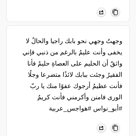
وجهتُ وجهي نحو بابك راجيا والحالُ لا
يخفى وأنت عليمُ بالرغم من ذنبي فإني
واثقٌ أن الحليم على العصاةِ حليمُ فأنا
الفقيرُ وجئت ببابك لائذًا متضرعا وجلًا
فأنت عظيمُ أرجوك عفوًا منك يا ربّ
الورى فامنن وأكرمني فأنت كريمُ
#أبو_نواس #هواجس_عربية