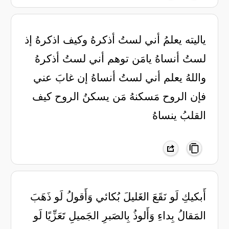
ياليته يعلمُ أني لستُ أذكرهُ وكيف اذكرهُ إذ
لستُ أنساهُ يامَن توهم أني لستُ أذكرهُ
واللهُ يعلم أني لستُ أنساهُ إن غابَ عني
فإن الروح مَسكنهُ مَن يسكنُ الروح كيف
القلبُ ينساهُ
أَبكيكِ لَو نَقَعَ الغَليلَ بُكائي وَأَقولُ لَو ذَهَبَ
المَقالُ بِداءِ وَأَلوذُ بِالصَبرِ الجَميلِ تَعَزِّيًا لَو