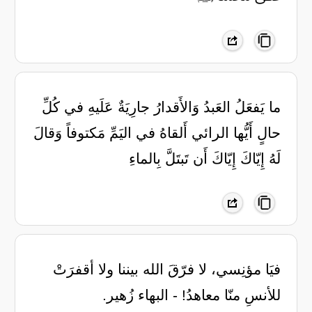
ما يَفعَلُ العَبدُ وَالأَقدارُ جارِيَةٌ عَلَيهِ في كُلِّ
حالٍ أَيُّها الرائي أَلقاهُ في اليَمِّ مَكتوفاً وَقالَ
لَهُ إِيّاكَ إِيّاكَ أَن تَبتَلَّ بِالماءِ
فيَا مؤنِسي، لا فرّقَ الله بيننا ولا أقفرَتْ
للأنسِ منّا معاهدُ! - البهاء زُهير.