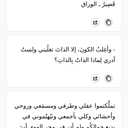
قَصِيرُ ـ الوراق
- وأغِلبُ الكونَ، إلا الذاتَ تغلُبني ولستُ
أدري لِماذا الذاتُ بِالذاتِ؟
تملَّكتموا عقلي وطرفي ومسمَعي وروحي
وأحشائي وكلي بأجمعي وتيّهتُموني في
بديع جمالِكُم ولم أدر في مجر الهوى أينَ