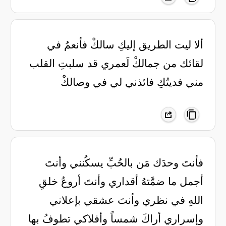
‏ألا ليت الطريق إليكِ سالكْ فأنعمُ في
لقائك من جمالكْ لَعمري قد سلبتِ القلب
مني فديتُكِ فائذني لي في وصالكْ
فأنتَ وحدَك مَن بالحُبِّ يسكُنني وأنتَ
أجمل ما ضمَّتهُ أقداري وأنتَ أروعُ خلقِ
اللهِ في نظري وأنتَ عشقي بإعلاني
وإسراري أراكَ شمساً وأفلاكي تطوفُ بها