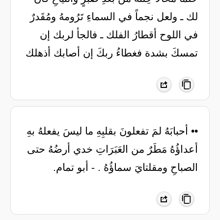
لك ـ ولعل نجماً في السماءِ تَرُومهُ ومُقَدرٌ
في اللوح أقطارُ الفلك ـ فالجأ لربك إن
تمسكَ بشدة فغطاءُ ربكَ إن أصابك أذهلك
•• أحبابَهُ لمَ تفعلونَ بقلبِهِ ما ليسَ يفعلهُ بهِ
أعداؤُهُ مَطَرٌ من العَبَرَاتِ خدي أرضُهُ حتى
الصباحِ ومقلتايَ سماؤُهُ . - أبو تمام.