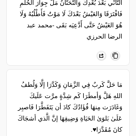
التَّأَنِّي بَعْدَ بُعْدِكَ وَالتَّحَنُّانُ مَلَّ جِوَارَ الحُلْمِ
فَافْتَرَقَا وَالعَيْشُ بَعْدَكَ لَا مَوْتٌ فَأَطْلُبُهُ وَلَا
هُوَ العَيْشُ حَتَّى أَدَّعِيَه بَقَى -محمد عبد
الرضا الحرزي
مَا حَلََّ كَربٌ فِي الزَّمَانِ وَكَدَّرَا إلَّا وَلُطفُ
اللهِ هَلَّ وَأمطَرَا كَم شِدَّةٍ مرَّت عَلَيكَ
وَغَادَرَت مِنهَا فُؤَادُكَ كادَ أن يَتَفَطَّرَا فَاصبِر
عَلَىٰ بَلوَىٰ الحَيَاةِ وَضِيقِهَا إنَّ الَّذي أشجَاكَ
كانَ مُقَدَّرَا♥️.