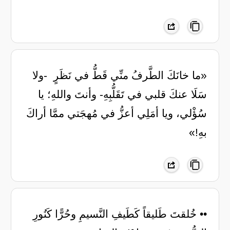
‏«ما خانَكَ الطَّرفُ منِّي قَطُّ في نَظَرٍ ‏ -ولا
سَلَا عنكَ قلبي في تَقَلُّبِهِ- ‏وأنتَ واللهِ؛ يا
سُؤْلي، ويا أمَلِي ‏أعزُّ في مُهجَتي ممَّا أراكَ
بهِ!»
•• ‏خُلقتَ طَليقاً كَطَيفِ النَّسيمِ ‏وحُرًّا كَنُورِ