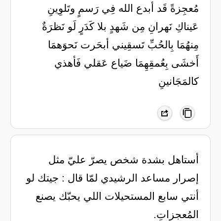
مُعجِزةً قَد أبدع الله فِي رَسمٍ وتَلوِينِ
عَيناكِ نَهرانِ مِن شَهدٍ بلا كَدَرٍ لَو نَظرَةٌ
مِنهُمَا بِالحُبِّ تَسقِيني أبحَرت نَحوَهمَا
أَخشَى بِعُمقِهِمَا ضَياع عَقلي فَأهذي
كالمَجَانينِ
أستاهل بشدة شخص يصرّ عليّ مثل
إصرار مساعد الرشيدي لمّا قال : جيتك لو
أنتي سابع المستحيلات اللي يحبّك يصنع
المُعجزاتِ.