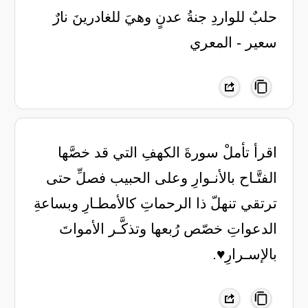
‏حلبٌ للواردِ جنةُ عدنٍ ‏وهيَ للغادرينَ نارٌ
سعير ‏- المعري
اقرأ تأملْ سورةَ الكهفِ التي قد خصَّها
الفتَّـاح بالأنـوارِ وعلى الحبيب فصلِّ حتى
ترتقي تنهلّ ذا الرحماتِ كالأمطـارِ وبساعةِ
الدعواتِ خصّص رُبعها وتذكَّـر الأمواتَ
بالإسـرارِ♥️.