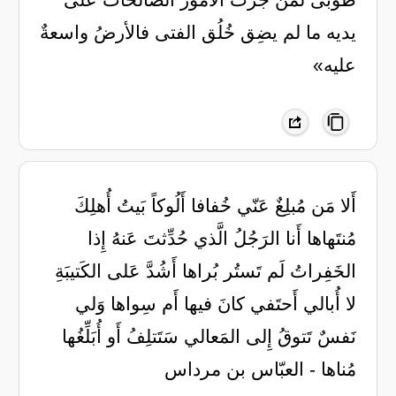
يديه ما لم يضِق خُلُق الفتى فالأرضُ واسعةٌ
عليه»
أَلا مَن مُبلِغٌ عَنّي خُفافا أَلُوكاً بَيتُ أُهلِكَ
مُنتَهاها أَنا الرَجُلُ الَّذي حُدِّثتَ عَنهُ إِذا
الخَفِراتُ لَم تَستُر بُراها أَشُدَّ عَلى الكَتيبَةِ
لا أُبالي أَحتَفي كانَ فيها أَم سِواها وَلي
نَفسٌ تَتوقُ إِلى المَعالي سَتَتلِفُ أَو أُبَلِّغُها
مُناها - العبّاس بن مرداس