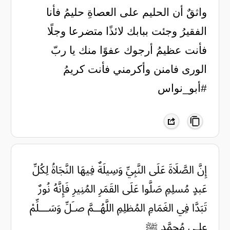
واثقٌ أن الحليم على العصاةِ حليمُ فأنا
الفقيرُ وجئت ببابك لائذًا متضرعا وجلًا
فأنت عظيمُ أرجوك عفوًا منك يا ربّ
الورى فامنن وأكرمني فأنت كريمُ
#أبو_نواس
‏إِنَّ الصَّلَاةَ عَلَى النَّبِيِّ وَسِيلَةٌ ‏فِيهَا النَّجَاةُ لِكُلِّ
عَبدٍ مُسلِمِ ‏صَلَّوا عَلَى القَمَرِ المُنِيرِ فَإِنَّهُ ‏نُورٌ
تَبَدَّا فِي الغَمَامِ المُظلِمِ اللَّهُــمَّ صـَلِّ وَسَـــلِّمْ
علـى مُحمَّد ﷺ