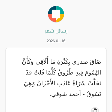
رسائل شعر
2026-01-16
‏ضَاقَ صَدري بِكَثْرَةِ مَا أُلَاقِي ‏وَكَأَنَّ
الهُمُومَ فِيهِ طُرُوقُ ‏كُلَّمَا قُلتُ قَدْ
تَجَلَّتْ سُرَاةٌ ‏عَادَتِ الأَحْزَانُ وَهِيَ
تَسُوقُ ‏- أحمد شوقي.