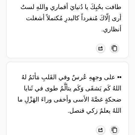
طافت بحُبِكَ يا دُنيايَ أقماري واللهِ لستُ
أرى إلّاكَ مُنفرداً كالبدرِ مُكتملاً أشغلت
أنظاري.
•• على وجهِهِ عُرسٌ وفي القَلبِ مَأتَمُ لهُ
اللهُ كَم يَشقَى وَكَم يتألَّمُ طوى في ثَنايا
ضحكةٍ غصَّةَ الأسى وأخفى وراءَ الهَزْلِ ما
اللهُ يعلمُ زكي قنصل.