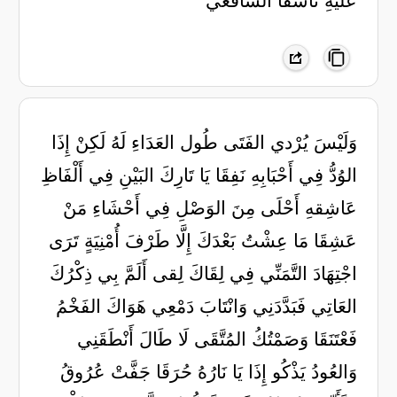
عليهِ تأسّفا الشافعي
وَلَيْسَ يُرْدي الفَتَى طُول العَدَاءِ لَهُ لَكِنْ إِذَا
الوُدُّ فِي أَحْبَابِهِ نَفِقَا يَا تَارِكَ البَيْنِ فِي أَلْفَاظِ
عَاشِقهِ أَحْلَى مِنَ الوَصْلِ فِي أَحْشَاءِ مَنْ
عَشِقَا مَا عِشْتُ بَعْدَكَ إِلَّا طَرْفَ أُمْنِيَةٍ تَرَى
اجْتِهَادَ التَّمَنِّي فِي لِقَاكَ لِقى أَلَمَّ بِي ذِكْرُكَ
العَاتِي فَبَدَّدَنِي وَانْتَابَ دَمْعِي هَوَاكَ الفَخْمُ
فَعْتَنَقَا وَصَمْتُكُ المُتَّقَى لَا طَالَ أَنْطَقَنِي
وَالعُودُ يَذْكُو إِذَا يَا نَارُهُ حُرَقَا جَفَّتْ عُرُوقُ