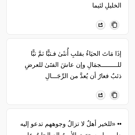
الخليلِ لئيما
إذَا مَاتَ الحيَاءُ بقلبِ أُنثَىٰ فـتبًّا ثمَّ تبًّا
للـــــــــجمَالِ وإن عاشَ الفتَىٰ للعرضِ
ذئبٌ فعارٌ أن يُعدَّ من الرِّجَـــالِ
•• «للخير أهلٌ لا تزالُ وجوههم تدعو إليه
طوبى لمن جرَت الأمورُ الصالحاتُ على