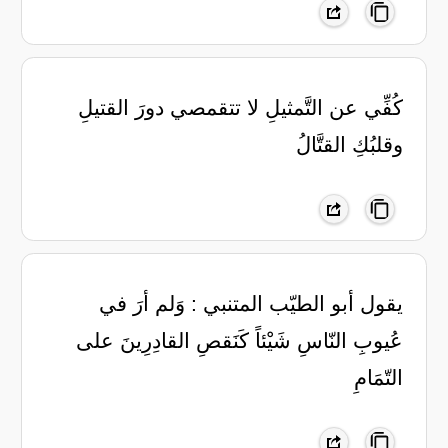
‏كُفِّي عن التَّمثيلِ لا تتقمصي دورَ القتيلِ
وقلبُكِ القتَّالُ
‏يقول أبو الطيّب المتنبي : ‏وَلم أرَ في
عُيوبِ النّاسِ شَيْئاً ‏كَنَقصِ القادِرِينَ على
التّمَامِ