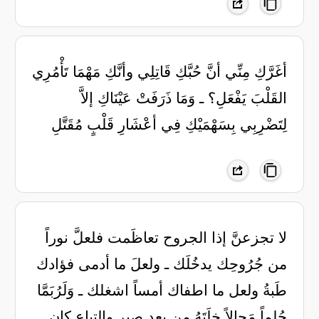
أغَرَّكِ مِنِّي أنَّ حُبَّكِ قَاتِلِي وأنَّكِ مَهْمَا تَأْمُرِي
القَلْبَ يَفْعَلِ؟ ـ وَمَا ذَرَفَتْ عَيْنَاكِ إلاَّ
لِتَضْرِبِي بِسَهْمَيْكِ فِي أعْشَارِ قَلْبٍ مُقَتَّلِ
لا تجزعنَّ إذا الجروح تعاظَمت فلعلَّ نوراً
من جُرُوحِك يدخُلَك ـ ولعلَ ما أدمى فؤادك
طَبةُ ولعل ما اطفاك أمساً اشغلك ـ وَلَرُبَمَّا
حُلماً مَحالاً خِلَتَهُ من بعدِ صبرٍ والتياعِ كان