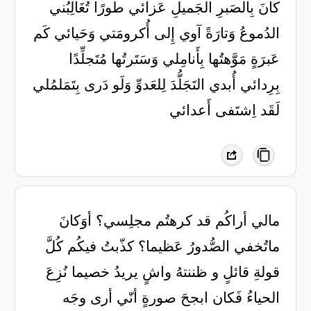
كانَ بِالصَبرِ الجَميلِ عَزائي طورًا تُغَالِبُني
الدُموعُ وَتارَةً آوي إِلى أُكرومَتي وَحَيائي كَم
عَبرَةٍ مَوَّهتُها بِأَنامِلي وَسَتَرتُها مُتَجلِّدًا
بِرِدائي أُبدي التَجَلُّدَ لِلعَدوِّ وَلَو دَرى بِتَمَلمُلي
لَقَد اِشتَفى أَعدائي
مالي أراكُم قد كرهتُم مجلِسي؟ أوَكانَ
ماتُخفي الصُّدورُ عَظيما؟ كذّبتُ فيكُم كُلَّ
قولةِ قائلٍ و ظننتهُ واشٍ يريدُ خصيما نُزِعَ
الحياءُ فَكان ابجحَ صورةٍ أنّي أرى وجَه