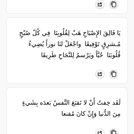
‏يَا فَالِقَ الإِصْبَاحِ هَبْ لِقُلُوبِنَا ‏ فِي كُلّ صُبْحٍ
مُـشرِقٍ تَوْفِيقَا ‏ واجْعَلْ لنَا نوراً يُضِيءُ
قُلُوبَنَا ‏ حُبَّاً ويَرْسمُ لِلنَّجَاحِ طَرِيقَا
لَقَد خِفتُ أَنْ لا تَقنَعَ النَّفسُ بَعدَه بِشَيءٍ
مِنَ الدُّنيا وَإِنْ كانَ مُقنعا